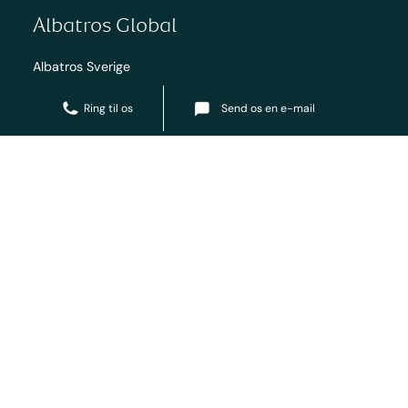
Albatros Global
Albatros Sverige
Albatros Norge
Send os en e-mail
Ring til os
Albatros Finland
Albatros Polen
Albatros International
Tribe by Albatros
Albatros Travel
T: +45 36 98 98 98
Tøndergade 16
info@albatros.dk
1752 København V
Man - fre: 8:30 - 16:00