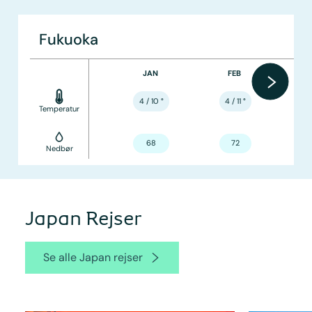
Fukuoka
JAN
FEB
4 / 10
°
4 / 11
°
Temperatur
68
72
Nedbør
Japan Rejser
Se alle Japan rejser