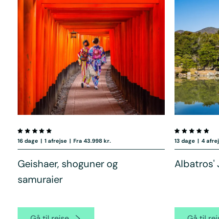
16 dage
|
1 afrejse
|
Fra 43.998 kr.
13 dage
|
4 afre
Geishaer, shoguner og
Albatros'
samuraier
Gå til rejse
Gå til re