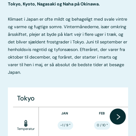
Tokyo, Kyoto, Nagasaki og Naha på Okinawa.
Klimaet i Japan er ofte mildt og behageligt med svale vintre
og varme og fugtige somre. Vintermånederne, især omkring
årsskiftet, plejer at byde på klart vejr i flere uger i træk, og
det bliver sjældent frostgrader i Tokyo. Juni til september er
henholdsvis regntid og tyfonsæson. Efteråret, der varer fra
oktober til december, og foråret, der starter i marts og
varer til hen i maj, er så absolut de bedste tider at besøge
Japan.
Tokyo
JAN
FEB
–1 / 9
°
0 / 10
°
Temperatur