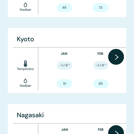
48
73
Nedbør
Kyoto
JAN
FEB
–1 / 9
°
–1 / 9
°
Temperatur
51
65
Nedbør
Nagasaki
JAN
FEB