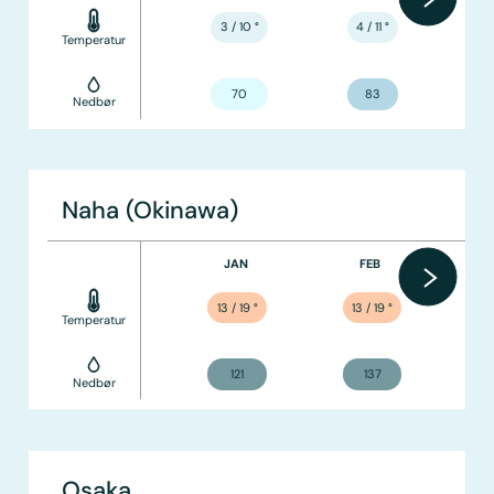
3 / 10
°
4 / 11
°
Temperatur
70
83
Nedbør
Naha (Okinawa)
JAN
FEB
13 / 19
°
13 / 19
°
Temperatur
121
137
Nedbør
Osaka