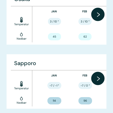
JAN
FEB
3 / 10
°
3 / 10
°
Temperatur
45
62
Nedbør
Sapporo
JAN
FEB
–7 / -1
°
–7 / 0
°
Temperatur
114
96
Nedbør