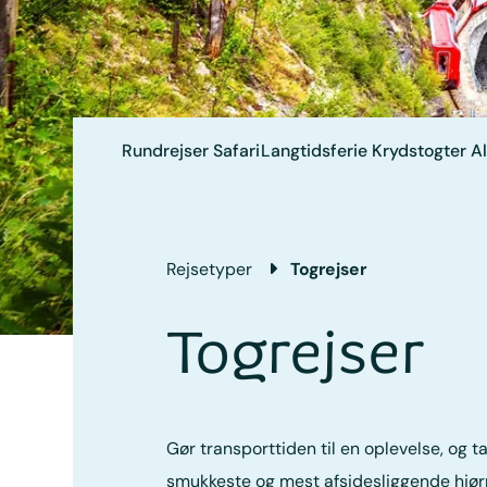
Rundrejser
Safari
Langtidsferie
Krydstogter
Al
Rejsetyper
Togrejser
Togrejser
Gør transporttiden til en oplevelse, og 
smukkeste og mest afsidesliggende hjørn