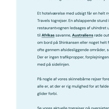
Et hotelværelse med udsigt får en helt n
Travels togrejser. En afslappende stund 
restaurantvognen ledsages af uhindret 
til
Afrikas
savanne,
Australiens
røde outb
om bord på Shinkansen eller noget helt 
ofte gennem afsidesliggende områder, s
Der er ingen trafikpropper, forplejningen e
med på sidelinjen.
På nogle af vores skinnebårne rejser for
alle er, at der er rig mulighed for at fa
glider forbi.
Se vores aktuelle togrejser på oversigte