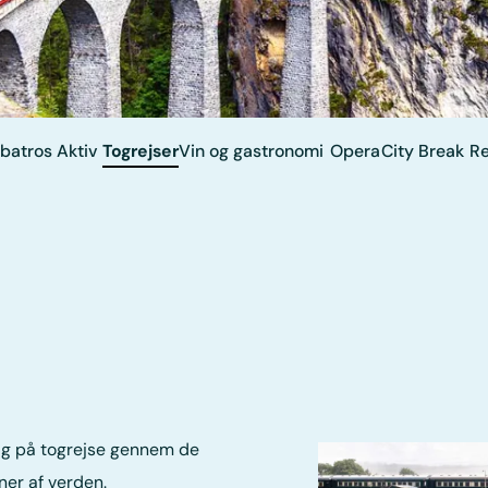
batros Aktiv
Togrejser
Vin og gastronomi
Opera
City Break
Re
tag på togrejse gennem de
er af verden.