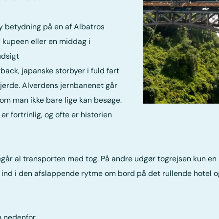
y betydning på en af Albatros
i kupeen eller en middag i
udsigt
ack, japanske storbyer i fuld fart
fjerde. Alverdens jernbanenet går
om man ikke bare lige kan besøge.
r fortrinlig, og ofte er historien
egår al transporten med tog. På andre udgør togrejsen kun en 
lde ind i den afslappende rytme om bord på det rullende hotel 
n nedenfor.