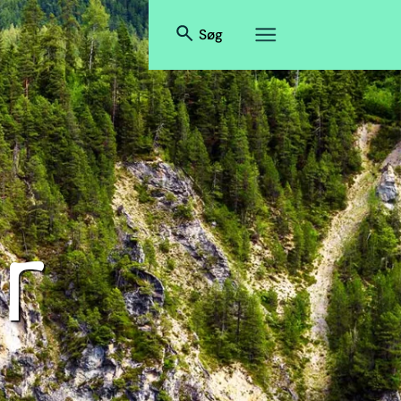
Søg
r