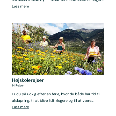
ud over det sædvanlige.
Læs mere
Højskolerejser
14
Rejser
Er du på udkig efter en ferie, hvor du både har tid til
afslapning, til at blive lidt klogere og til at være
sammen med en hel flok andre ligesindede? Så tag
Læs mere
med Albatros på minihøjskole.