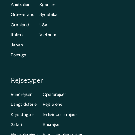
Australien
Spanien
Grækenland
Sydafrika
Grønland
USA
Italien
Vietnam
Japan
Portugal
Rejsetyper
Rundrejser
Operarejser
Langtidsferie
Rejs alene
Krydstogter
Individuelle rejser
Safari
Busrejser
Højskolerejser
Familievenlige rejser