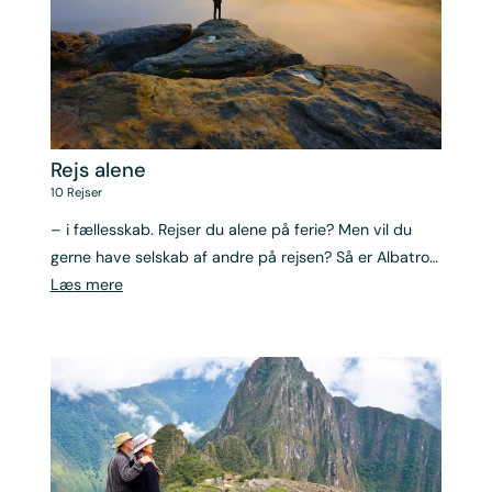
Rejs alene
10
Rejser
– i fællesskab. Rejser du alene på ferie? Men vil du
gerne have selskab af andre på rejsen? Så er Albatros’
singlerejser noget for dig.
Læs mere