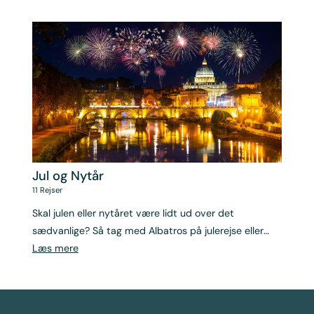
Jul og Nytår
11
Rejser
Skal julen eller nytåret være lidt ud over det
sædvanlige? Så tag med Albatros på julerejse eller
nytårsrejse.
Læs mere