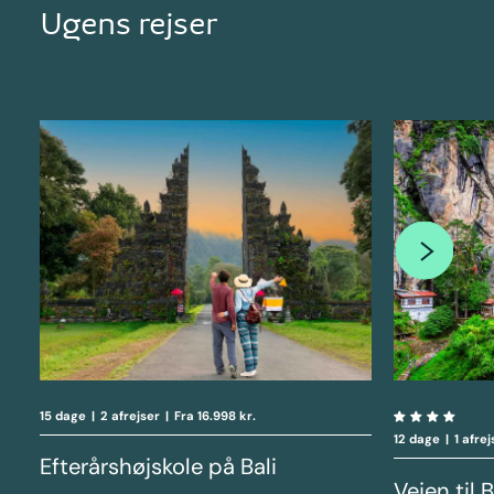
Ugens rejser
15 dage
|
2 afrejser
|
Fra 16.998 kr.
12 dage
|
1 afre
Efterårshøjskole på Bali
Vejen til