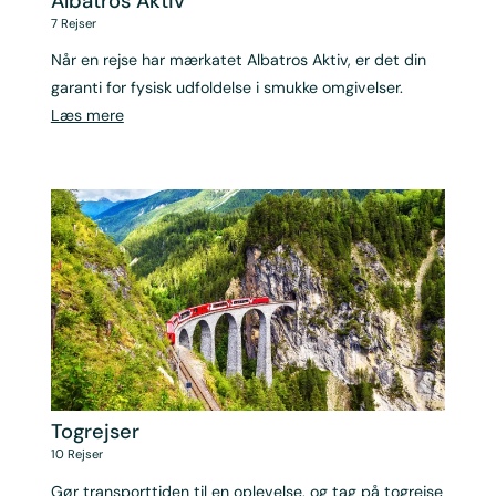
Albatros Aktiv
7
Rejser
Når en rejse har mærkatet Albatros Aktiv, er det din
garanti for fysisk udfoldelse i smukke omgivelser.
Læs mere
Togrejser
10
Rejser
Gør transporttiden til en oplevelse, og tag på togrejse