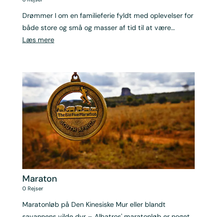
Drømmer I om en familieferie fyldt med oplevelser for
både store og små og masser af tid til at være
sammen?
Læs mere
Maraton
0
Rejser
Maratonløb på Den Kinesiske Mur eller blandt
savannens vilde dyr – Albatros' maratonløb er noget