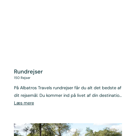
Rundrejser
150
Rejser
På Albatros Travels rundrejser får du alt det bedste af
dit rejsemål. Du kommer ind på livet af din destination
og får en eksklusiv rejse af høj kvalitet.
Læs mere