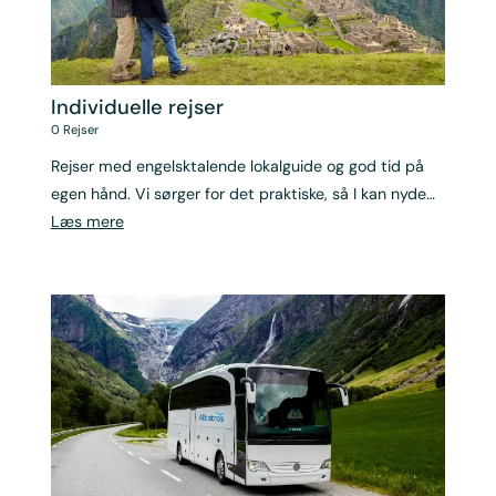
Individuelle rejser
0
Rejser
Rejser med engelsktalende lokalguide og god tid på
egen hånd. Vi sørger for det praktiske, så I kan nyde
rejsen i eget tempo.
Læs mere