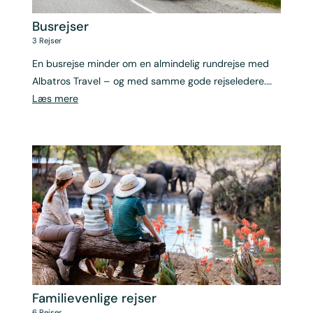
Busrejser
3
Rejser
En busrejse minder om en almindelig rundrejse med
Albatros Travel – og med samme gode rejseledere.
Forskellen er, at rejsen begynder, når du står på
Læs mere
bussen i Danmark og ikke i en lufthavn
Familievenlige rejser
6
Rejser