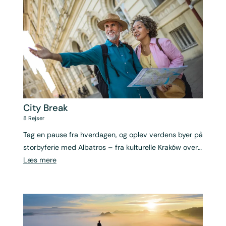
City Break
8
Rejser
Tag en pause fra hverdagen, og oplev verdens byer på
storbyferie med Albatros – fra kulturelle Kraków over
kanalernes Amsterdam til historiske Rom
Læs mere