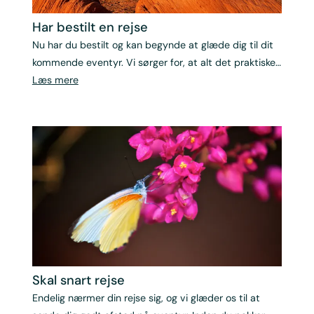
Har bestilt en rejse
Nu har du bestilt og kan begynde at glæde dig til dit
kommende eventyr. Vi sørger for, at alt det praktiske
er på plads, så du trygt kan glæde dig til rejsen. For at
Læs mere
gøre din rejse så ubesværet som muligt, har vi samlet
svar på de mest almindelige spørgsmål i forbindelse
med din rejse – herunder også information om
indrejse- og visumkrav, hvis det er relevant for din
destination. Skulle du have brug for yderligere hjælp,
står vores dygtige rejsespecialister klar til at hjælpe
dig.
Skal snart rejse
Endelig nærmer din rejse sig, og vi glæder os til at