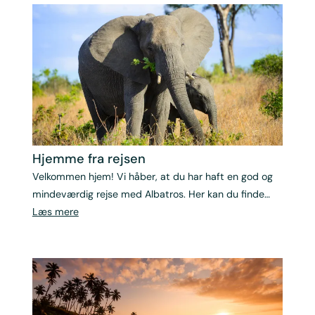
undervejs, kan du altid kontakte din rejseleder eller
vores rejsespecialister.
Hjemme fra rejsen
Velkommen hjem! Vi håber, at du har haft en god og
mindeværdig rejse med Albatros. Her kan du finde
svar på spørgsmål, der typisk opstår efter
Læs mere
hjemkomsten. Skulle du ikke finde det, du leder efter,
sidder vores kundeservice klar til at hjælpe dig videre
– vi vil nemlig gerne sikre, at hele din rejseoplevelse
bliver god, også efter du er kommet hjem.