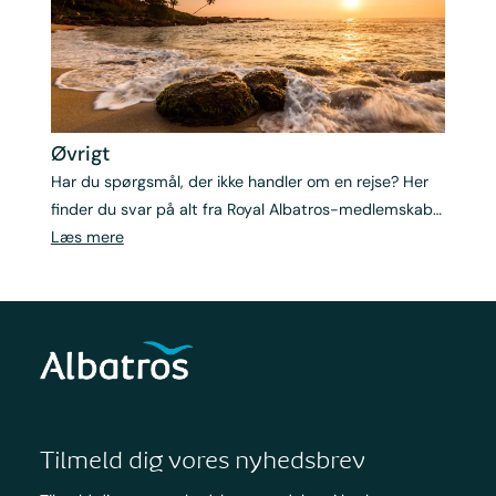
Øvrigt
Har du spørgsmål, der ikke handler om en rejse? Her
finder du svar på alt fra Royal Albatros-medlemskab
og nyhedsbreve til gavekort og jobmuligheder hos
Læs mere
Albatros. Skulle du alligevel mangle svar på noget, er
du selvfølgelig altid velkommen til at kontakte os – vi
står klar til at hjælpe dig.
Tilmeld dig vores nyhedsbrev