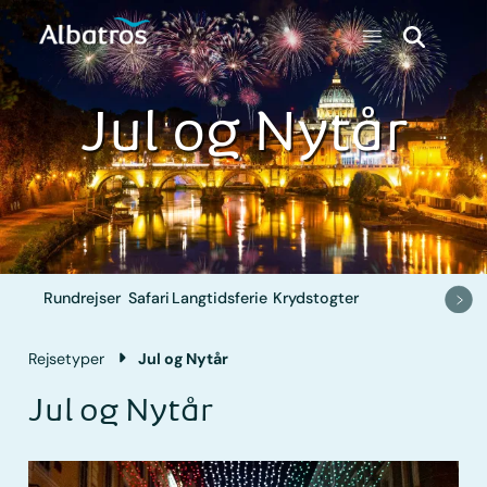
Jul og Nytår
Rundrejser
Safari
Langtidsferie
Krydstogter
Rejsetyper
Jul og Nytår
Jul og Nytår