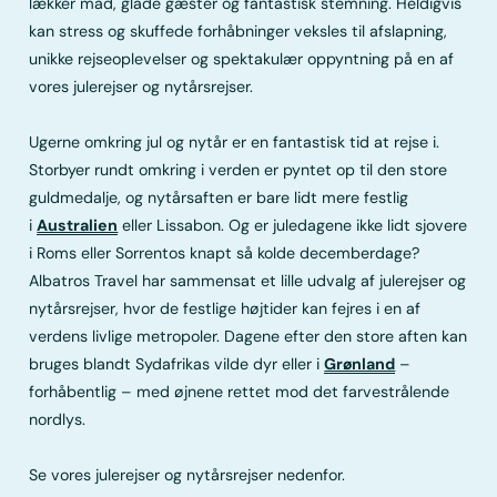
lækker mad, glade gæster og fantastisk stemning. Heldigvis
kan stress og skuffede forhåbninger veksles til afslapning,
unikke rejseoplevelser og spektakulær oppyntning på en af
vores julerejser og nytårsrejser.
Ugerne omkring jul og nytår er en fantastisk tid at rejse i.
Storbyer rundt omkring i verden er pyntet op til den store
guldmedalje, og nytårsaften er bare lidt mere festlig
i
Australien
eller Lissabon. Og er juledagene ikke lidt sjovere
i Roms eller Sorrentos knapt så kolde decemberdage?
Albatros Travel har sammensat et lille udvalg af julerejser og
nytårsrejser, hvor de festlige højtider kan fejres i en af
verdens livlige metropoler. Dagene efter den store aften kan
bruges blandt Sydafrikas vilde dyr eller i
Grønland
–
forhåbentlig – med øjnene rettet mod det farvestrålende
nordlys.
Se vores julerejser og nytårsrejser nedenfor.