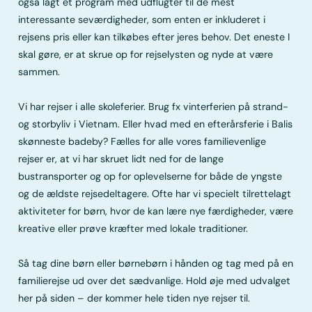
også lagt et program med udflugter til de mest
interessante seværdigheder, som enten er inkluderet i
rejsens pris eller kan tilkøbes efter jeres behov. Det eneste I
skal gøre, er at skrue op for rejselysten og nyde at være
sammen.
Vi har rejser i alle skoleferier. Brug fx vinterferien på strand-
og storbyliv i Vietnam. Eller hvad med en efterårsferie i Balis
skønneste badeby? Fælles for alle vores familievenlige
rejser er, at vi har skruet lidt ned for de lange
bustransporter og op for oplevelserne for både de yngste
og de ældste rejsedeltagere. Ofte har vi specielt tilrettelagt
aktiviteter for børn, hvor de kan lære nye færdigheder, være
kreative eller prøve kræfter med lokale traditioner.
Så tag dine børn eller børnebørn i hånden og tag med på en
familierejse ud over det sædvanlige. Hold øje med udvalget
her på siden – der kommer hele tiden nye rejser til.