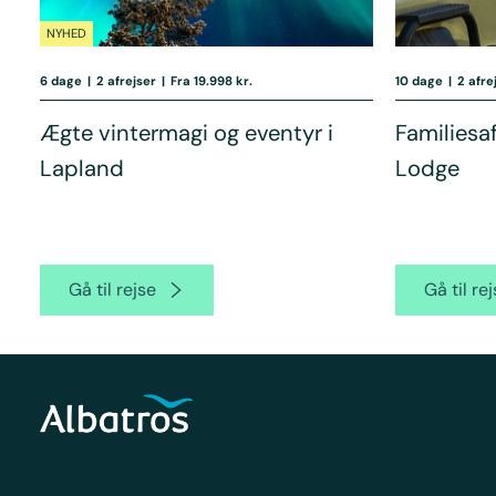
NYHED
6 dage
|
2 afrejser
|
Fra 19.998 kr.
10 dage
|
2 afre
Ægte vintermagi og eventyr i
Familiesa
Lapland
Lodge
Gå til rejse
Gå til re