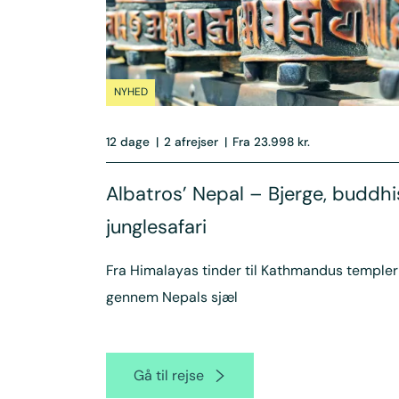
NYHED
12 dage
|
2 afrejser
|
Fra 23.998 kr.
Albatros’ Nepal – Bjerge, buddh
junglesafari
Fra Himalayas tinder til Kathmandus templer
gennem Nepals sjæl
Gå til rejse