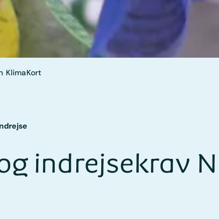
n
Klima
Kort
Indrejse
og indrejsekrav 