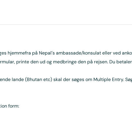
øges hjemmefra på Nepal´s ambassade/konsulat eller ved anko
ormular, printe den ud og medbringe den på rejsen. Du betale
gende lande (Bhutan etc) skal der søges om Multiple Entry. S
tion form: