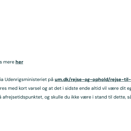
æs mere
her
ia Udenrigsministeriet på
um.dk/rejse-og-ophold/rejse-til-
ed kort varsel og at det i sidste ende altid vil være dit eget
 afrejsetidspunktet, og skulle du ikke være i stand til dette,