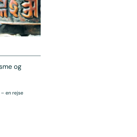
isme og
 – en rejse