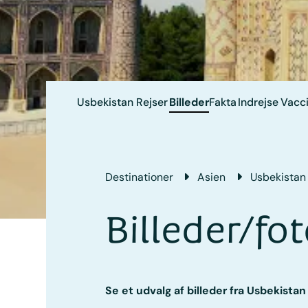
Usbekistan
Rejser
Billeder
Fakta
Indrejse
Vacci
Destinationer
Asien
Usbekistan
Billeder/fo
Se et udvalg af billeder fra Usbekistan