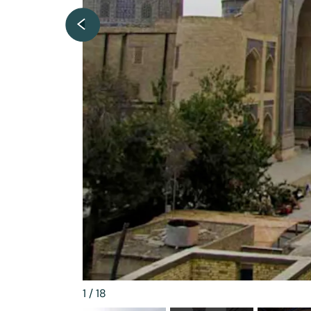
1
/
18