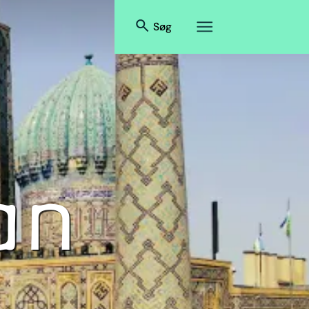
Søg
an