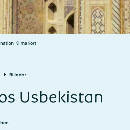
nation
Klima
Kort
Billeder
tos Usbekistan
 her.