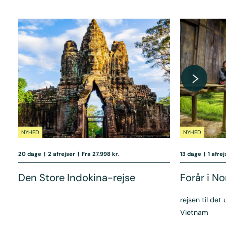
NYHED
NYHED
20 dage
|
2 afrejser
|
Fra 27.998 kr.
13 dage
|
1 afre
Den Store Indokina-rejse
Forår i N
rejsen til det
Vietnam