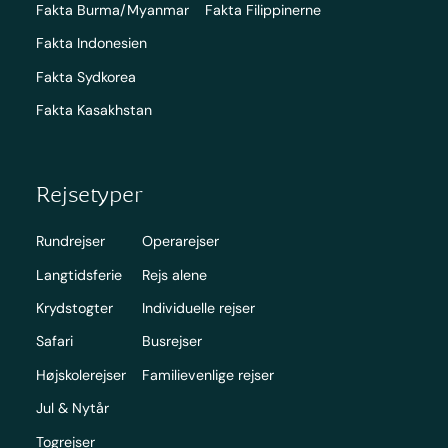
Fakta Burma/Myanmar
Fakta Filippinerne
Fakta Indonesien
Fakta Sydkorea
Fakta Kasakhstan
Rejsetyper
Rundrejser
Operarejser
Langtidsferie
Rejs alene
Krydstogter
Individuelle rejser
Safari
Busrejser
Højskolerejser
Familievenlige rejser
Jul & Nytår
Togrejser