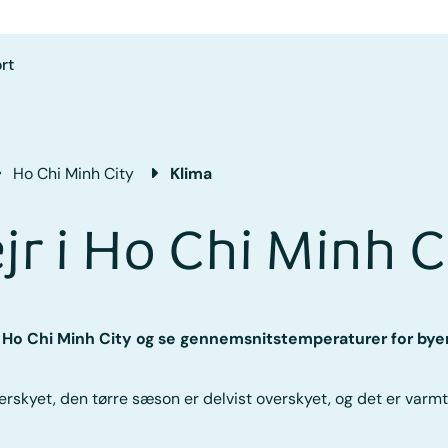
rt
Ho Chi Minh City
Klima
jr i Ho Chi Minh C
i Ho Chi Minh City og se gennemsnitstemperaturer for bye
rskyet, den tørre sæson er delvist overskyet, og det er varmt