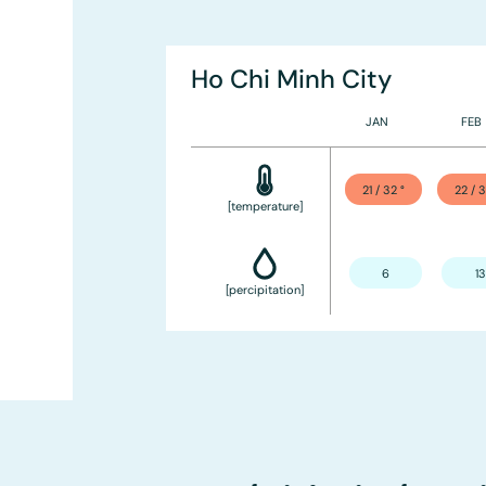
Ho Chi Minh City
JAN
FEB
21 / 32
°
22 / 
[temperature]
6
13
[percipitation]