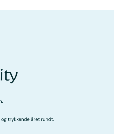
ity
n.
 og trykkende året rundt.