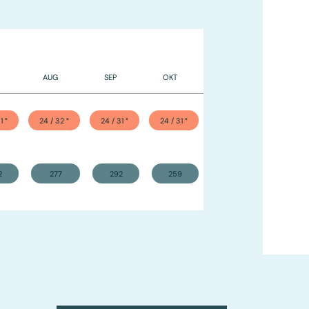
AUG
SEP
OKT
NOV
DEC
1
°
24 / 32
°
24 / 31
°
24 / 31
°
23 / 31
°
22 / 31
°
2
277
292
259
122
37