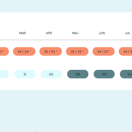
MAR
APR
MAJ
JUN
JUL
33
°
24 / 34
°
25 / 35
°
25 / 33
°
24 / 32
°
24 / 3
12
65
196
285
24