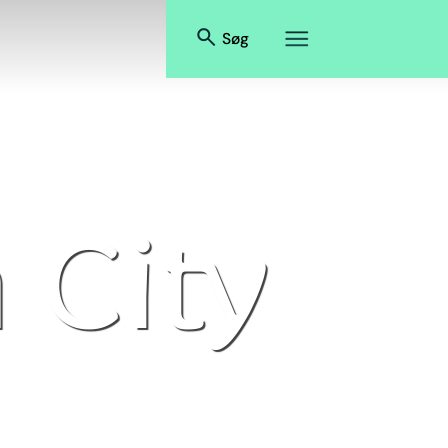
Søg
 City