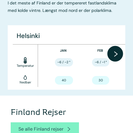
I det meste af Finland er der tempereret fastlandsklima
med kolde vintre. Længst mod nord er der polarklima.
Helsinki
JAN
FEB
–6 / –2
°
–6 / –1
°
Temperatur
40
30
Nedbør
Finland Rejser
Se alle Finland rejser