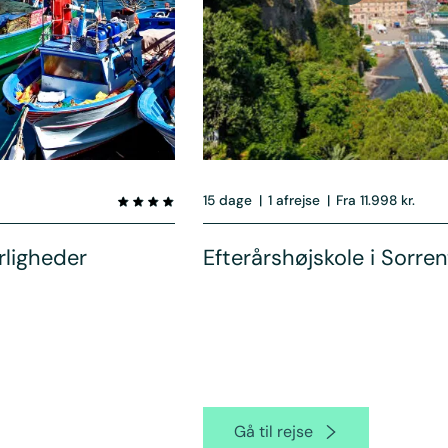
15 dage
|
1 afrejse
|
Fra 11.998 kr.
rligheder
Efterårshøjskole i Sorre
Gå til rejse