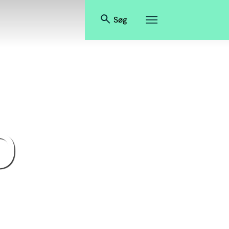
Søg
o