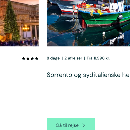
8 dage
|
2 afrejser
|
Fra 11.998 kr.
Sorrento og syditalienske he
Gå til rejse