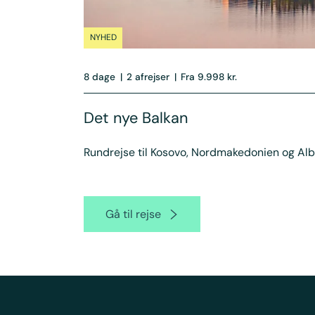
NYHED
8 dage
|
2 afrejser
|
Fra 9.998 kr.
Det nye Balkan
Rundrejse til Kosovo, Nordmakedonien og Al
Gå til rejse