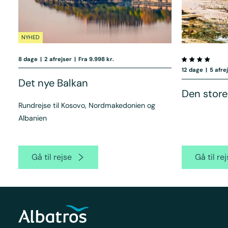
NYHED
8 dage
|
2 afrejser
|
Fra 9.998 kr.
12 dage
|
5 afre
Det nye Balkan
Den store
Rundrejse til Kosovo, Nordmakedonien og
Albanien
Gå til rejse
Gå til re