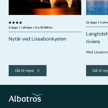
22 dage
|
2 afre
5 dage
|
1 afrejse
|
Fra 10.998 kr.
Langtidsf
Nytår ved Lissabonkysten
riviera
Med Lissabon,
Gå til rejse
Gå til re