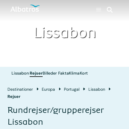
Lissabon
Lissabon
Rejser
Billeder
Fakta
Klima
Kort
Destinationer
Europa
Portugal
Lissabon
Rejser
Rundrejser/grupperejser
Lissabon