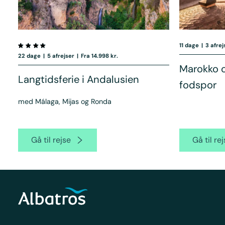
11 dage
|
3 afrej
22 dage
|
5 afrejser
|
Fra 14.998 kr.
Marokko o
Langtidsferie i Andalusien
fodspor
med Málaga, Mijas og Ronda
Gå til rejse
Gå til re