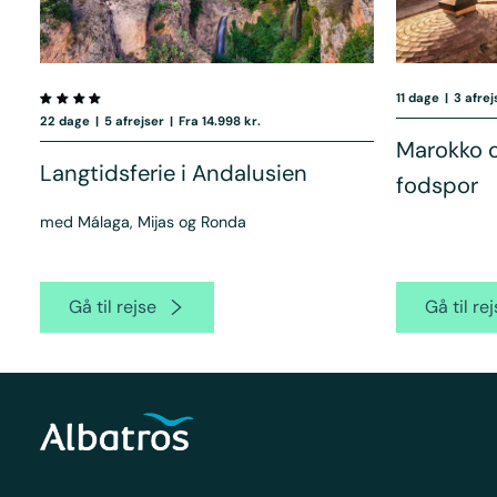
11 dage
|
3 afrej
22 dage
|
5 afrejser
|
Fra 14.998 kr.
Marokko o
Langtidsferie i Andalusien
fodspor
med Málaga, Mijas og Ronda
Gå til rejse
Gå til re