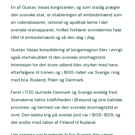
En af Gustav Vasas kongstanker, og som stadig præger
den svenske stat, er etableringen af embedsmænd som
en vidensbaseret, rationel og apolitisk kerne i det
svenske statsapparat, hvilket forklarer svenskernes høje
tillid til embedsmænd og så den dag i dag.
Gustav Vasas konsolidering af kongemagten blev i øvrigt
også startskuddet til den svenske stormagtstid.
Interessen for det store udland blev styrket med hans
efterfølgere til tronen, og i 1600-tallet var Sverige i krig
med bl.a. Rusland, Polen og Danmark.
Først i 1720 sluttede Danmark og Sverige endelig fred.
Svenskerne tabte toldfriheden i Øresund og sine baltiske
provinser, og hermed var den svenske stormagtstid er
ovre. Den sidste krig på svensk jord var i 1808-1809, og
det endte med tabet af Finland til Rusland.
I de seneste par hundrede år har Sverige ikke været