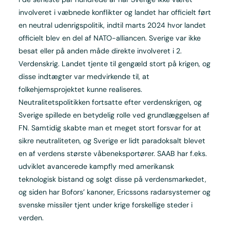
involveret i væbnede konflikter og landet har officielt ført
en neutral udenrigspolitik, indtil marts 2024 hvor landet
officielt blev en del af NATO-alliancen. Sverige var ikke
besat eller på anden måde direkte involveret i 2.
Verdenskrig. Landet tjente til gengæld stort på krigen, og
disse indtægter var medvirkende til, at
folkehjemsprojektet kunne realiseres.
Neutralitetspolitikken fortsatte efter verdenskrigen, og
Sverige spillede en betydelig rolle ved grundlæggelsen af
FN. Samtidig skabte man et meget stort forsvar for at
sikre neutraliteten, og Sverige er lidt paradoksalt blevet
en af verdens største våbeneksportører. SAAB har f.eks.
udviklet avancerede kampfly med amerikansk
teknologisk bistand og solgt disse på verdensmarkedet,
og siden har Bofors’ kanoner, Ericssons radarsystemer og
svenske missiler tjent under krige forskellige steder i
verden.