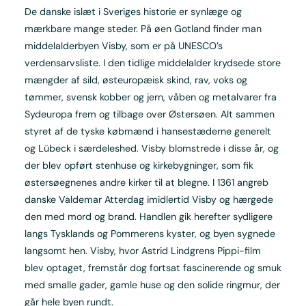
De danske islæt i Sveriges historie er synlæge og
mærkbare mange steder. På øen Gotland finder man
middelalderbyen Visby, som er på UNESCO’s
verdensarvsliste. I den tidlige middelalder krydsede store
mængder af sild, østeuropæisk skind, rav, voks og
tømmer, svensk kobber og jern, våben og metalvarer fra
Sydeuropa frem og tilbage over Østersøen. Alt sammen
styret af de tyske købmænd i hansestæderne generelt
og Lübeck i særdeleshed. Visby blomstrede i disse år, og
der blev opført stenhuse og kirkebygninger, som fik
østersøegnenes andre kirker til at blegne. I 1361 angreb
danske Valdemar Atterdag imidlertid Visby og hærgede
den med mord og brand. Handlen gik herefter sydligere
langs Tysklands og Pommerens kyster, og byen sygnede
langsomt hen. Visby, hvor Astrid Lindgrens Pippi-film
blev optaget, fremstår dog fortsat fascinerende og smuk
med smalle gader, gamle huse og den solide ringmur, der
går hele byen rundt.