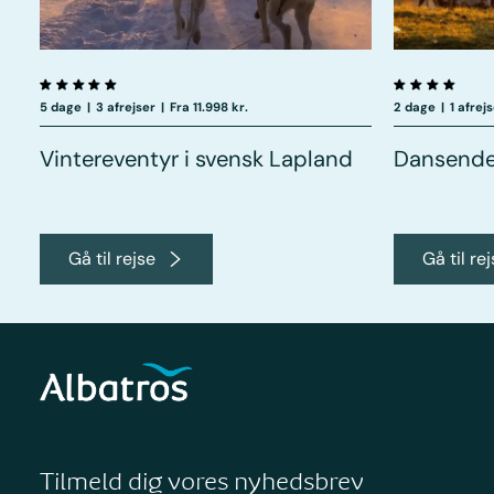
5 dage
|
3 afrejser
|
Fra 11.998 kr.
2 dage
|
1 afrej
Vintereventyr i svensk Lapland
Dansende 
Gå til rejse
Gå til re
Tilmeld dig vores nyhedsbrev