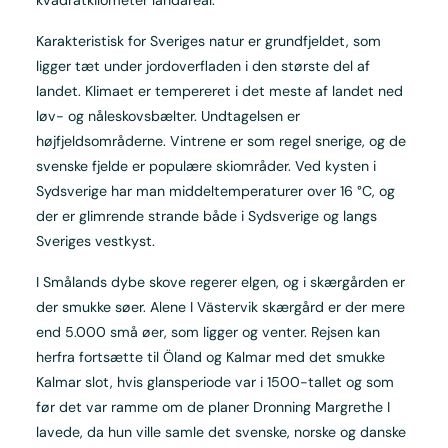
Karakteristisk for Sveriges natur er grundfjeldet, som
ligger tæt under jordoverfladen i den største del af
landet. Klimaet er tempereret i det meste af landet ned
løv- og nåleskovsbælter. Undtagelsen er
højfjeldsområderne. Vintrene er som regel snerige, og de
svenske fjelde er populære skiområder. Ved kysten i
Sydsverige har man middeltemperaturer over 16 °C, og
der er glimrende strande både i Sydsverige og langs
Sveriges vestkyst.
I Smålands dybe skove regerer elgen, og i skærgården er
der smukke søer. Alene I Västervik skærgård er der mere
end 5.000 små øer, som ligger og venter. Rejsen kan
herfra fortsætte til Öland og Kalmar med det smukke
Kalmar slot, hvis glansperiode var i 1500-tallet og som
før det var ramme om de planer Dronning Margrethe I
lavede, da hun ville samle det svenske, norske og danske