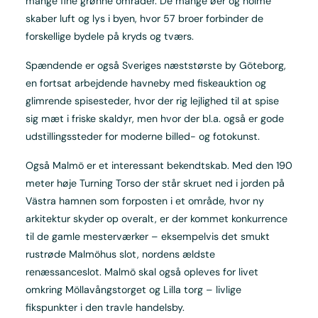
mange fine grønne områder. De mange øer og holme
skaber luft og lys i byen, hvor 57 broer forbinder de
forskellige bydele på kryds og tværs.
Spændende er også Sveriges næststørste by Göteborg,
en fortsat arbejdende havneby med fiskeauktion og
glimrende spisesteder, hvor der rig lejlighed til at spise
sig mæt i friske skaldyr, men hvor der bl.a. også er gode
udstillingssteder for moderne billed- og fotokunst.
Også Malmö er et interessant bekendtskab. Med den 190
meter høje Turning Torso der står skruet ned i jorden på
Västra hamnen som forposten i et område, hvor ny
arkitektur skyder op overalt, er der kommet konkurrence
til de gamle mesterværker – eksempelvis det smukt
rustrøde Malmöhus slot, nordens ældste
renæssanceslot. Malmö skal også opleves for livet
omkring Möllavångstorget og Lilla torg – livlige
fikspunkter i den travle handelsby.