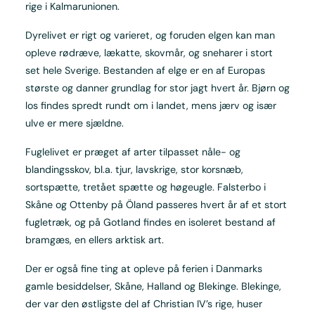
rige i Kalmarunionen.
Dyrelivet er rigt og varieret, og foruden elgen kan man
opleve rødræve, lækatte, skovmår, og sneharer i stort
set hele Sverige. Bestanden af elge er en af Europas
største og danner grundlag for stor jagt hvert år. Bjørn og
los findes spredt rundt om i landet, mens jærv og især
ulve er mere sjældne.
Fuglelivet er præget af arter tilpasset nåle- og
blandingsskov, bl.a. tjur, lavskrige, stor korsnæb,
sortspætte, tretået spætte og høgeugle. Falsterbo i
Skåne og Ottenby på Öland passeres hvert år af et stort
fugletræk, og på Gotland findes en isoleret bestand af
bramgæs, en ellers arktisk art.
Der er også fine ting at opleve på ferien i Danmarks
gamle besiddelser, Skåne, Halland og Blekinge. Blekinge,
der var den østligste del af Christian IV’s rige, huser