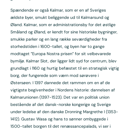
Spændende er også Kalmar, som er en af Sveriges
ældste byer, smukt beliggende ud til Kalmarsund og
Øland. Kalmar, som er administrationsby for det østlige
Småland og Øland, er kendt for sine historiske bygninger,
smukke parker og en lang række seværdigheder fra
storhedstiden i 1600-tallet, og byen har to gange
modtaget ”Europa Nostra prisen” for sit velbevarede
bymiljø. Kalmar Slot, der ligger lidt syd for centrum, blev
grundlagt i 1160 og hurtig befæstet til en strategisk vigtig
borg, der fungerede som værn mod sørøvere i
Østersøen. I 1397 dannede det rammen om en af de
vigtigste begivenheder i Nordens historie: dannelsen af
Kalmarunionen (1397-1523). Det var en politisk union
bestående af det dansk-norske kongerige og Sverige
under ledelse af den danske Dronning Margrethe I (1353-
1412). Gustav Wasa og hans to sønner ombyggede i
1500-tallet borgen til det renæssancepalads, vi ser i