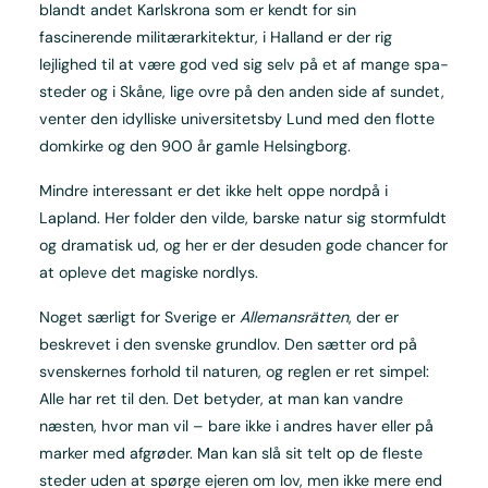
blandt andet Karlskrona som er kendt for sin
fascinerende militærarkitektur, i Halland er der rig
lejlighed til at være god ved sig selv på et af mange spa-
steder og i Skåne, lige ovre på den anden side af sundet,
venter den idylliske universitetsby Lund med den flotte
domkirke og den 900 år gamle Helsingborg.
Mindre interessant er det ikke helt oppe nordpå i
Lapland. Her folder den vilde, barske natur sig stormfuldt
og dramatisk ud, og her er der desuden gode chancer for
at opleve det magiske nordlys.
Noget særligt for Sverige er
Allemansrätten
, der er
beskrevet i den svenske grundlov. Den sætter ord på
svenskernes forhold til naturen, og reglen er ret simpel:
Alle har ret til den. Det betyder, at man kan vandre
næsten, hvor man vil – bare ikke i andres haver eller på
marker med afgrøder. Man kan slå sit telt op de fleste
steder uden at spørge ejeren om lov, men ikke mere end