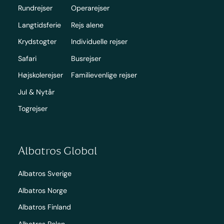
Rundrejser
Operarejser
Langtidsferie
Rejs alene
Krydstogter
Individuelle rejser
Safari
Busrejser
Højskolerejser
Familievenlige rejser
Jul & Nytår
Togrejser
Albatros Global
Albatros Sverige
Albatros Norge
Albatros Finland
Albatros Polen