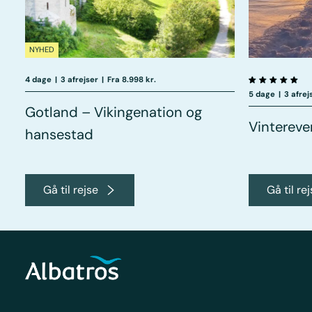
NYHED
4 dage
|
3 afrejser
|
Fra 8.998 kr.
5 dage
|
3 afrej
Gotland – Vikingenation og
Vintereve
hansestad
Gå til rejse
Gå til re