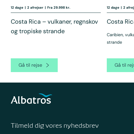
12 dage
|
2 afrejser
|
Fra 29.998 kr.
12 dage
|
2 afre
Costa Rica – vulkaner, regnskov
Costa Rica
og tropiske strande
Caribien, vulk
strande
Gå til rejse
Gå til re
Tilmeld dig vores nyhedsbrev