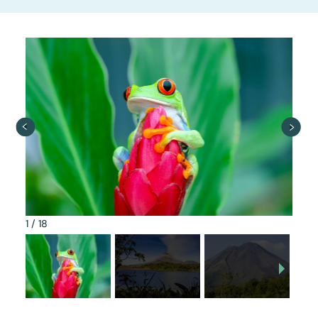
1
/
18