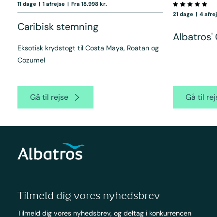
11 dage
|
1 afrejse
|
Fra 18.998 kr.
21 dage
|
4 afre
Caribisk stemning
Albatros'
Eksotisk krydstogt til Costa Maya, Roatan og
Cozumel
Gå til rejse
Gå til re
Tilmeld dig vores nyhedsbrev
Tilmeld dig vores nyhedsbrev, og deltag i konkurrencen