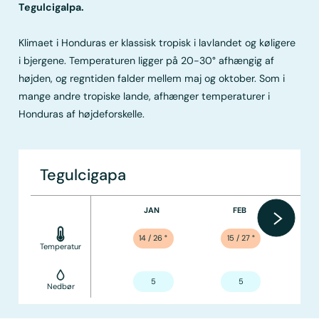
Tegulcigalpa.
Klimaet i Honduras er klassisk tropisk i lavlandet og køligere
i bjergene. Temperaturen ligger på 20-30° afhængig af
højden, og regntiden falder mellem maj og oktober. Som i
mange andre tropiske lande, afhænger temperaturer i
Honduras af højdeforskelle.
Tegulcigapa
JAN
FEB
14 / 26
°
15 / 27
°
Temperatur
5
5
Nedbør