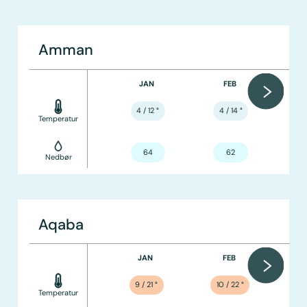
Amman
JAN
FEB
4 / 12
°
4 / 14
°
Temperatur
64
62
Nedbør
Aqaba
JAN
FEB
9 / 21
°
10 / 22
°
Temperatur