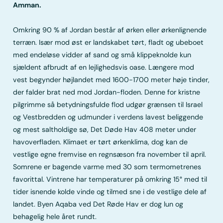
Amman.
Omkring 90 % af Jordan består af ørken eller ørkenlignende
terræn. Især mod øst er landskabet tørt, fladt og ubeboet
med endeløse vidder af sand og små klippeknolde kun
sjældent afbrudt af en lejlighedsvis oase. Længere mod
vest begynder højlandet med 1600-1700 meter høje tinder,
der falder brat ned mod Jordan-floden. Denne for kristne
pilgrimme så betydningsfulde flod udgør grænsen til Israel
og Vestbredden og udmunder i verdens lavest beliggende
og mest saltholdige sø, Det Døde Hav 408 meter under
havoverfladen. Klimaet er tørt ørkenklima, dog kan de
vestlige egne fremvise en regnsæson fra november til april.
Somrene er bagende varme med 30 som termometrenes
favorittal. Vintrene har temperaturer på omkring 15° med til
tider isnende kolde vinde og tilmed sne i de vestlige dele af
landet. Byen Aqaba ved Det Røde Hav er dog lun og
behagelig hele året rundt.