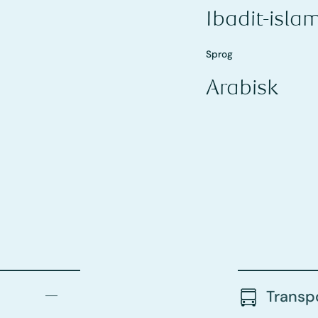
Ibadit-isla
Sprog
Arabisk
Transp