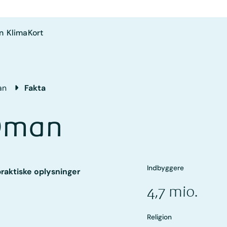
n
Klima
Kort
an
Fakta
Oman
Indbyggere
praktiske oplysninger
4,7 mio.
Religion