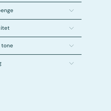
penge
citet
g tone
g