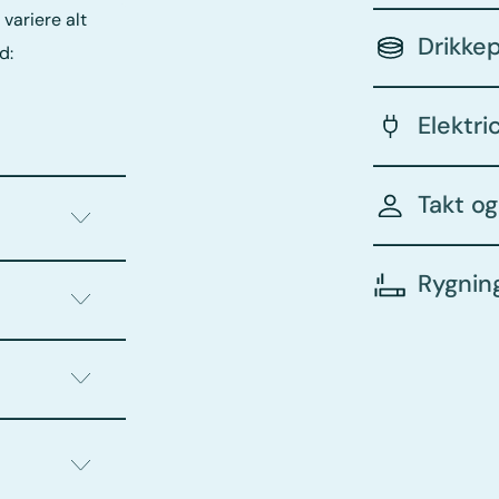
variere alt
Drikke
d:
Elektri
Takt o
Rygnin