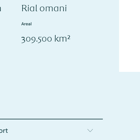
m
Rial omani
Areal
309.500 km²
ort