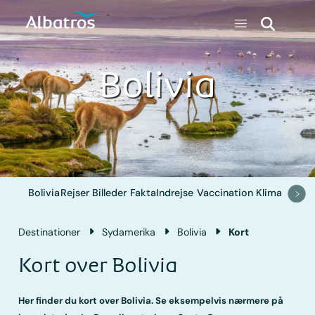
Bolivia
Bolivia
Rejser
Billeder
Fakta
Indrejse
Vaccination
Klima
Destinationer
Sydamerika
Bolivia
Kort
Kort over Bolivia
Her finder du kort over Bolivia. Se eksempelvis nærmere på