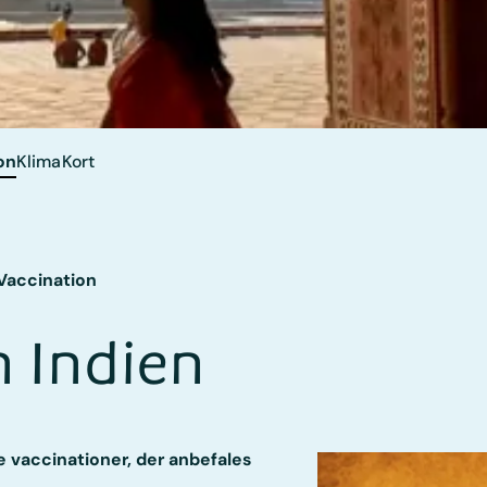
on
Klima
Kort
Vaccination
n Indien
e vaccinationer, der anbefales