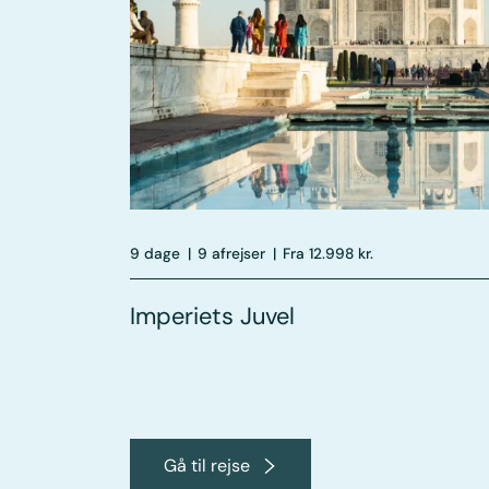
9 dage
|
9 afrejser
|
Fra 12.998 kr.
Imperiets Juvel
Gå til rejse