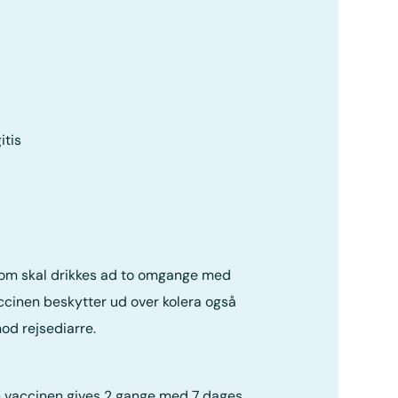
tis
 som skal drikkes ad to omgange med
ccinen beskytter ud over kolera også
od rejsediarre.
n vaccinen gives 2 gange med 7 dages