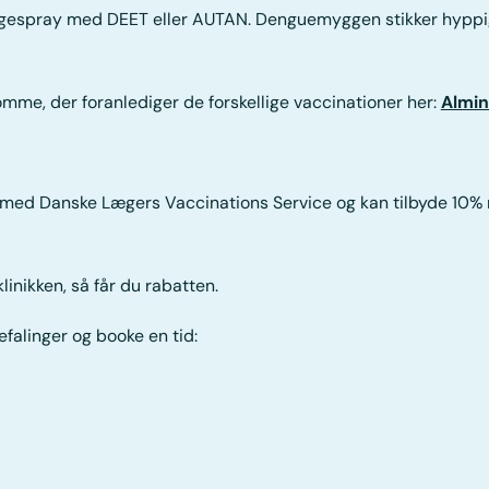
espray med DEET eller AUTAN. Denguemyggen stikker hyppig
me, der foranlediger de forskellige vaccinationer her:
Almi
e med Danske Lægers Vaccinations Service og kan tilbyde 10%
klinikken, så får du rabatten.
falinger og booke en tid: