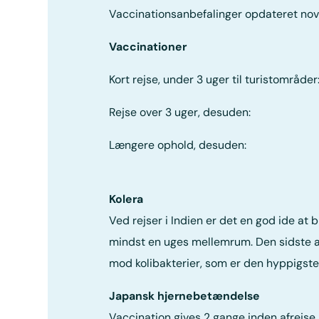
Vaccinationsanbefalinger opdateret no
Vaccinationer
Kort rejse, under 3 uger til turistområde
Rejse over 3 uger, desuden: tyfus -
Længere ophold, desuden: hepatiti
Kolera
Ved rejser i Indien er det en god ide a
mindst en uges mellemrum. Den sidste af
mod kolibakterier, som er den hyppigste 
Japansk hjernebetændelse
Vaccination gives 2 gange inden afrejs