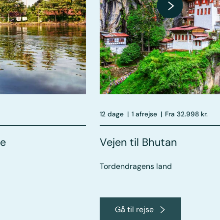
12 dage
|
1 afrejse
|
Fra 32.998 kr.
te
Vejen til Bhutan
Tordendragens land
Gå til rejse