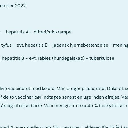
vember 2022.
r: hepatitis A - difteri/stivkrampe
 evt. hepatitis B - japansk hjernebetændelse - meningi
s B - evt. rabies (hundegalskab) - tuberkulose
t blive vaccineret mod kolera. Man bruger præparatet Dukoral,
 de to vacciner bør indtages senest en uge inden afrejse. Va
årsag til rejsediarre. Vaccinen giver cirka 45 % beskyttelse m
e med 4 ugers mellemrum. (For personer i alderen 18-65 år ka