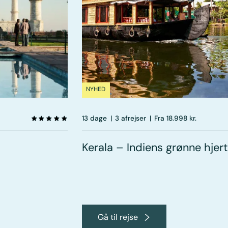
NYHED
13 dage
|
3 afrejser
|
Fra 18.998 kr.
Kerala – Indiens grønne hjer
Gå til rejse