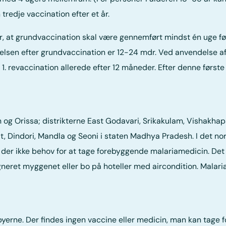
tredje vaccination efter et år.
, at grundvaccination skal være gennemført mindst én uge før
telsen efter grundvaccination er 12-24 mdr. Ved anvendelse a
1. revaccination allerede efter 12 måneder. Efter denne første
am og Orissa; distrikterne East Godavari, Srikakulam, Vishakh
, Dindori, Mandla og Seoni i staten Madhya Pradesh. I det nor
er der ikke behov for at tage forebyggende malariamedicin. Det
ret myggenet eller bo på hoteller med aircondition. Malaria
i byerne. Der findes ingen vaccine eller medicin, man kan tag