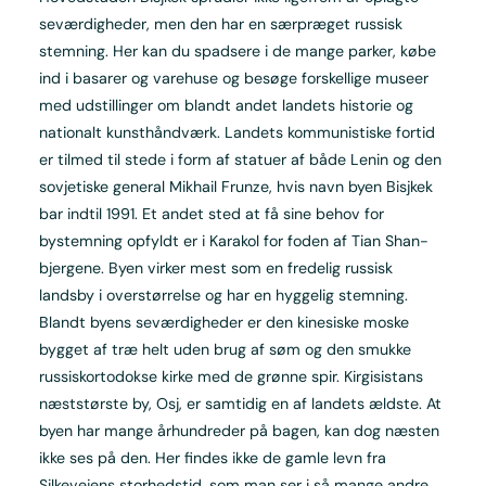
seværdigheder, men den har en særpræget russisk
stemning. Her kan du spadsere i de mange parker, købe
ind i basarer og varehuse og besøge forskellige museer
med udstillinger om blandt andet landets historie og
nationalt kunsthåndværk. Landets kommunistiske fortid
er tilmed til stede i form af statuer af både Lenin og den
sovjetiske general Mikhail Frunze, hvis navn byen Bisjkek
bar indtil 1991. Et andet sted at få sine behov for
bystemning opfyldt er i Karakol for foden af Tian Shan-
bjergene. Byen virker mest som en fredelig russisk
landsby i overstørrelse og har en hyggelig stemning.
Blandt byens seværdigheder er den kinesiske moske
bygget af træ helt uden brug af søm og den smukke
russiskortodokse kirke med de grønne spir. Kirgisistans
næststørste by, Osj, er samtidig en af landets ældste. At
byen har mange århundreder på bagen, kan dog næsten
ikke ses på den. Her findes ikke de gamle levn fra
Silkevejens storhedstid, som man ser i så mange andre