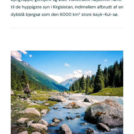
til de hyppigste syn i Kirgisistan, indimellem afbrudt af en
dybblå bjergsø som den 6000 km² store Issyk-Kul-sø.