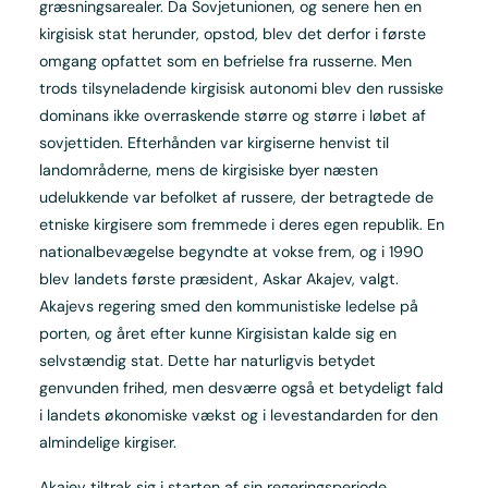
græsningsarealer. Da Sovjetunionen, og senere hen en
kirgisisk stat herunder, opstod, blev det derfor i første
omgang opfattet som en befrielse fra russerne. Men
trods tilsyneladende kirgisisk autonomi blev den russiske
dominans ikke overraskende større og større i løbet af
sovjettiden. Efterhånden var kirgiserne henvist til
landområderne, mens de kirgisiske byer næsten
udelukkende var befolket af russere, der betragtede de
etniske kirgisere som fremmede i deres egen republik. En
nationalbevægelse begyndte at vokse frem, og i 1990
blev landets første præsident, Askar Akajev, valgt.
Akajevs regering smed den kommunistiske ledelse på
porten, og året efter kunne Kirgisistan kalde sig en
selvstændig stat. Dette har naturligvis betydet
genvunden frihed, men desværre også et betydeligt fald
i landets økonomiske vækst og i levestandarden for den
almindelige kirgiser.
Akajev tiltrak sig i starten af sin regeringsperiode