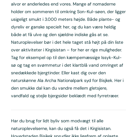
alvor er anderledes end vores. Mange af nomaderne
holder om sommeren til omkring Son-Kul-søen, der ligger
usigeligt smukt i 3.000 meters højde. Både plante- og
dyreliv er ganske specielt her, og du kan være heldig
både at få ulve og den sjældne indiske gås at se.
Naturoplevelser bør i det hele taget stå højt på din liste
over aktiviteter i Kirgisistan – for her er rige muligheder.
Tag for eksempel op til den kæmpemæssige Issyk-Kul-
sø og tag en svømmetur i det klartblå vand omringet af
snedækkede bjergtinder. Eller kast dig over den
naturskønne Ala Archa Nationalpark syd for Bisjkek. Her i
den smukke dal kan du vandre mellem gletsjere,
vandfald og stejle bjergsider beklædt med fyrretræer.
Har du brug for lidt byliv som modvægt til alle
naturoplevelserne, kan du også få det i Kirgisistan.
Hovedstaden Bisjkek sprudler ikke ligefrem af oplagte