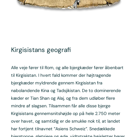
Kirgisistans geografi
Alle veje fører til Rom, og alle bjergkæder fører åbenbart
til Kirgisistan. I hvert fald kommer der højtragende
bjergkæder myldrende gennem Kirgisistan fra
nabolandende Kina og Tadsjikistan. De to dominerende
kæder er Tian Shan og Alaj, og fra dem udløber flere
mindre af slagsen. Tilsammen får alle disse bjerge
Kirgisistans gennemsnitshøjde op på hele 2.750 meter
over havet, og samtidig er de smukke nok til, at landet
har fortjent tilnavnet ”Asiens Schweiz”. Snedækkede
bjergtoppe, gletsjere og øde, vidtstrakte højsletter hører