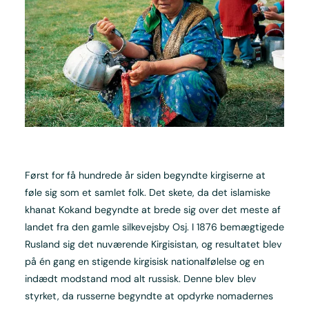
Først for få hundrede år siden begyndte kirgiserne at
føle sig som et samlet folk. Det skete, da det islamiske
khanat Kokand begyndte at brede sig over det meste af
landet fra den gamle silkevejsby Osj. I 1876 bemægtigede
Rusland sig det nuværende Kirgisistan, og resultatet blev
på én gang en stigende kirgisisk nationalfølelse og en
indædt modstand mod alt russisk. Denne blev blev
styrket, da russerne begyndte at opdyrke nomadernes