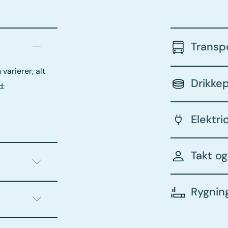
Transp
varierer, alt
Drikke
d:
Elektri
Takt o
Rygnin