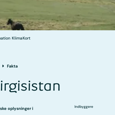
ation
Klima
Kort
Fakta
rgisistan
Indbyggere
ske oplysninger i