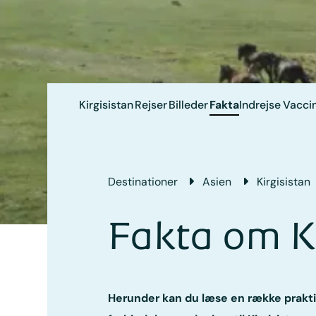
Kirgisistan
Rejser
Billeder
Fakta
Indrejse
Vaccin
Destinationer
Asien
Kirgisistan
Fakta om Ki
Herunder kan du læse en række prakti