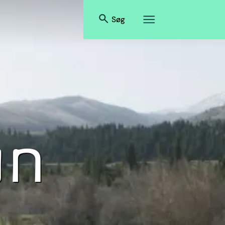
Søg
an