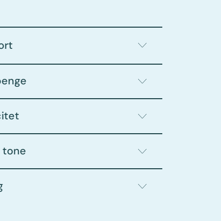
ort
penge
citet
g tone
g