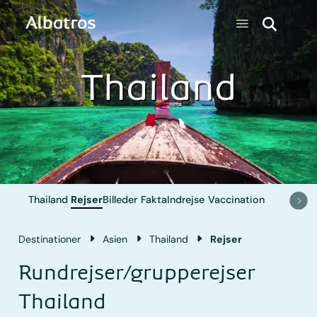
Thailand
Thailand
Rejser
Billeder
Fakta
Indrejse
Vaccination
Destinationer
Asien
Thailand
Rejser
Rundrejser/grupperejser
Thailand