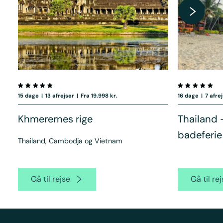
15 dage
|
13 afrejser
|
Fra 19.998 kr.
16 dage
|
7 afre
Khmerernes rige
Thailand 
badeferie
Thailand, Cambodja og Vietnam
Gå til rejse
Gå til re