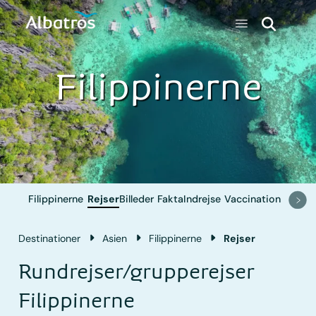
Filippinerne
Filippinerne
Rejser
Billeder
Fakta
Indrejse
Vaccination
Destinationer
Asien
Filippinerne
Rejser
Rundrejser/grupperejser
Filippinerne