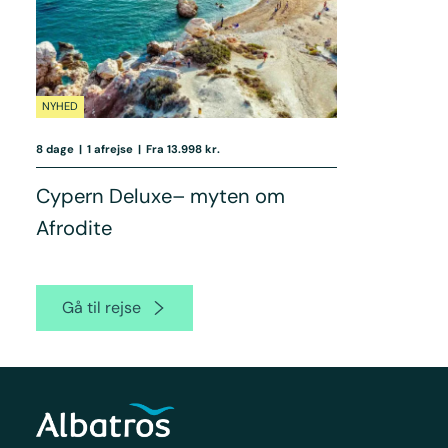
NYHED
8 dage
|
1 afrejse
|
Fra 13.998 kr.
Cypern Deluxe– myten om
Afrodite
Gå til rejse