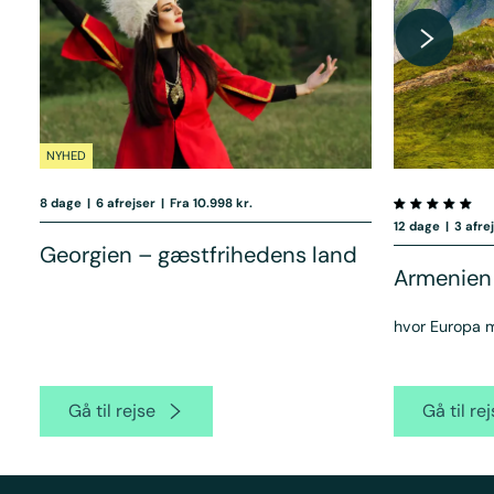
NYHED
8 dage
|
6 afrejser
|
Fra 10.998 kr.
12 dage
|
3 afre
Georgien – gæstfrihedens land
Armenien
hvor Europa 
Gå til rejse
Gå til re