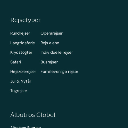
Rejsetyper
Rundrejser
Operarejser
Langtidsferie
Rejs alene
Krydstogter
Individuelle rejser
Safari
Busrejser
Højskolerejser
Familievenlige rejser
Jul & Nytår
Togrejser
Albatros Global
Albatros Sverige