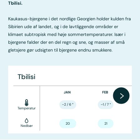
Tbilisi.
Kaukasus-bjergene i det nordlige Georgien holder kulden fra
Sibirien ude af landet, og i de lavtliggende områder er
klimaet subtropisk med høje sommertemperaturer. Især i
bjergene falder der en del regn og sne, og masser af små
gletsjere gør udsigten til bjergene endnu smukkere.
Tbilisi
JAN
FEB
–2 / 6
°
–1 / 7
°
Temperatur
20
21
Nedbør