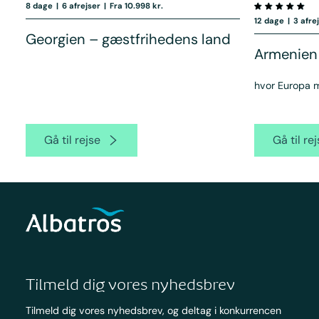
8 dage
|
6 afrejser
|
Fra 10.998 kr.
12 dage
|
3 afre
Georgien – gæstfrihedens land
Armenien
hvor Europa 
Gå til rejse
Gå til re
Tilmeld dig vores nyhedsbrev
Tilmeld dig vores nyhedsbrev, og deltag i konkurrencen