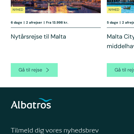
NYHED
NYHED
6 dage
|
2 afrejser
|
Fra 13.998 kr.
5 dage
|
2 afrej
Nytårsrejse til Malta
Malta Cit
middelha
Gå til rejse
Gå til re
Tilmeld dig vores nyhedsbrev