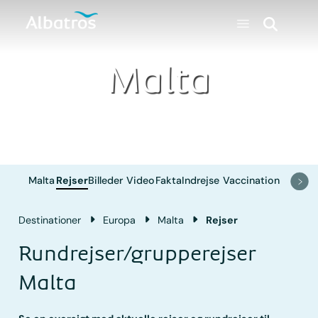
Malta
Malta
Rejser
Billeder
Video
Fakta
Indrejse
Vaccination
Destinationer
Europa
Malta
Rejser
Rundrejser/grupperejser
Malta