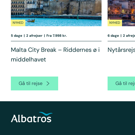
NYHED
NYHED
5 dage
|
2 afrejser
|
Fra 7.998 kr.
6 dage
|
2 afrej
Malta City Break – Riddernes ø i
Nytårsrejs
middelhavet
Gå til rejse
Gå til re