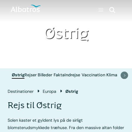
Østrig
Østrig
Rejser
Billeder
Fakta
Indrejse
Vaccination
Klima
Destinationer
Europa
Østrig
Rejs til Østrig
Solen kaster et gyldent lys på de sirligt
blomsterudsmykkede træhuse. Fra den massive altan folder