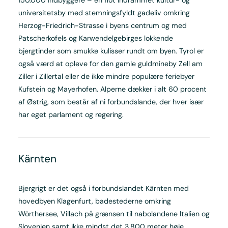
universitetsby med stemningsfyldt gadeliv omkring
Herzog-Friedrich-Strasse i byens centrum og med
Patscherkofels og Karwendelgebirges lokkende
bjergtinder som smukke kulisser rundt om byen. Tyrol er
også værd at opleve for den gamle guldmineby Zell am
Ziller i Zillertal eller de ikke mindre populære feriebyer
Kufstein og Mayerhofen. Alperne dækker i alt 60 procent
af Østrig, som består af ni forbundslande, der hver især
har eget parlament og regering.
Kärnten
Bjergrigt er det også i forbundslandet Kärnten med
hovedbyen Klagenfurt, badestederne omkring
Wörthersee, Villach på grænsen til nabolandene Italien og
Slovenien samt ikke mindst det 3.800 meter høje