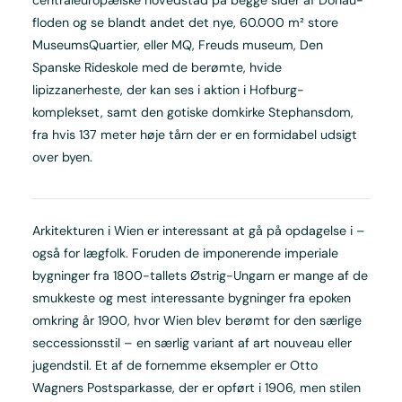
centraleuropæiske hovedstad på begge sider af Donau-
floden og se blandt andet det nye, 60.000 m² store
MuseumsQuartier, eller MQ, Freuds museum, Den
Spanske Rideskole med de berømte, hvide
lipizzanerheste, der kan ses i aktion i Hofburg-
komplekset, samt den gotiske domkirke Stephansdom,
fra hvis 137 meter høje tårn der er en formidabel udsigt
over byen.
Arkitekturen i Wien er interessant at gå på opdagelse i –
også for lægfolk. Foruden de imponerende imperiale
bygninger fra 1800-tallets Østrig-Ungarn er mange af de
smukkeste og mest interessante bygninger fra epoken
omkring år 1900, hvor Wien blev berømt for den særlige
seccessionsstil – en særlig variant af art nouveau eller
jugendstil. Et af de fornemme eksempler er Otto
Wagners Postsparkasse, der er opført i 1906, men stilen