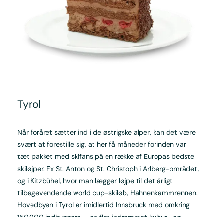
Tyrol
Når foråret sætter ind i de østrigske alper, kan det være
svært at forestille sig, at her få måneder forinden var
tæt pakket med skifans på en række af Europas bedste
skiløjper. Fx St. Anton og St. Christoph i Arlberg-området,
og i Kitzbühel, hvor man lægger løjpe til det årligt
tilbagevendende world cup-skiløb, Hahnenkammrennen.
Hovedbyen i Tyrol er imidlertid Innsbruck med omkring
150.000 indbyggere – en flot indrammet kultur- og