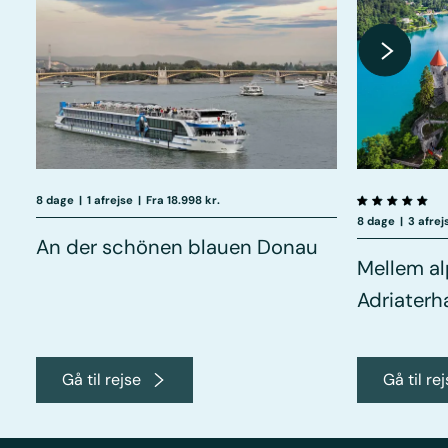
8 dage
|
1 afrejse
|
Fra 18.998 kr.
8 dage
|
3 afrej
An der schönen blauen Donau
Mellem a
Adriaterh
Gå til rejse
Gå til re