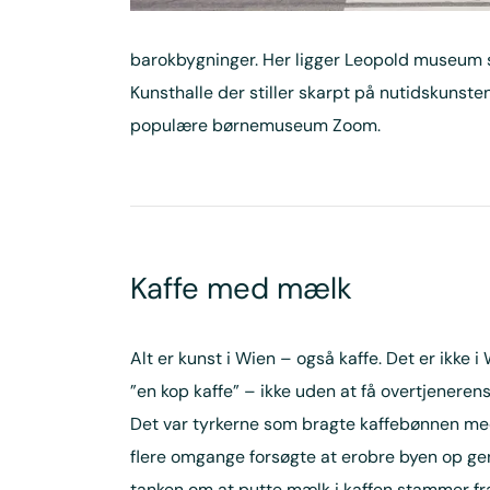
barokbygninger. Her ligger Leopold museum s
Kunsthalle der stiller skarpt på nutidskunst
populære børnemuseum Zoom.
Kaffe med mælk
Alt er kunst i Wien – også kaffe. Det er ikke i
”en kop kaffe” – ikke uden at få overtjenerens
Det var tyrkerne som bragte kaffebønnen med
flere omgange forsøgte at erobre byen op g
tanken om at putte mælk i kaffen stammer fr