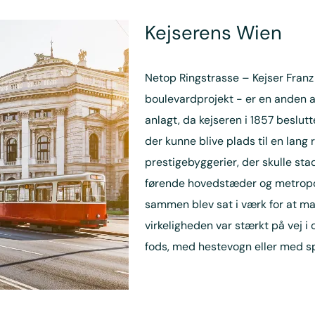
Kejserens Wien
Netop Ringstrasse – Kejser Fran
boulevardprojekt - er en anden af
anlagt, da kejseren i 1857 beslut
der kunne blive plads til en la
prestigebyggerier, der skulle st
førende hovedstæder og metropol
sammen blev sat i værk for at ma
virkeligheden var stærkt på vej i 
fods, med hestevogn eller med 