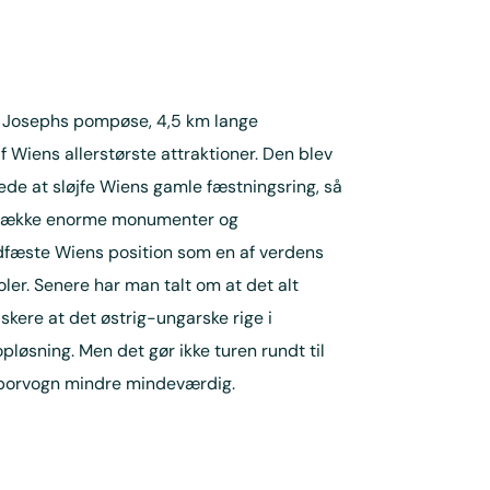
z Josephs pompøse, 4,5 km lange
 Wiens allerstørste attraktioner. Den blev
tede at sløjfe Wiens gamle fæstningsring, så
ng række enorme monumenter og
adfæste Wiens position som en af verdens
er. Senere har man talt om at det alt
skere at det østrig-ungarske rige i
opløsning. Men det gør ikke turen rundt til
sporvogn mindre mindeværdig.