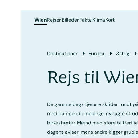
Wien
Rejser
Billeder
Fakta
Klima
Kort
Destinationer
Europa
Østrig
Rejs til Wie
De gammeldags tjenere skrider rundt på
med dampende melange, nybagte strudle
birkestærter. Mænd med store butterflie
dagens aviser, mens andre kigger gruble