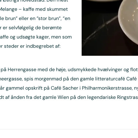
e Melange – kaffe med skummet
e brun” eller en ”stor brun”, ”en
er er selvfølgelig de berømte
 kaffe og udsøgte kager, men som
 steder er indbegrebet af:
 på Herrengasse med de høje, udsmykkede hvælvinger og flott
eergasse, spis morgenmad på den gamle litteraturcafé Café G
 år gammel opskrift på Café Sacher i Philharmonikerstrasse, ny
dt af ånden fra det gamle Wien på den legendariske Ringstra