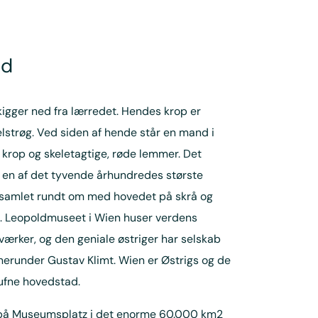
ad
igger ned fra lærredet. Hendes krop er
lstrøg. Ved siden af hende står en mand i
krop og skeletagtige, røde lemmer. Det
af en af det tyvende århundredes største
r samlet rundt om med hovedet på skrå og
g. Leopoldmuseet i Wien huser verdens
værker, og den geniale østriger har selskab
herunder Gustav Klimt. Wien er Østrigs og de
rufne hovedstad.
r på Museumsplatz i det enorme 60.000 km2