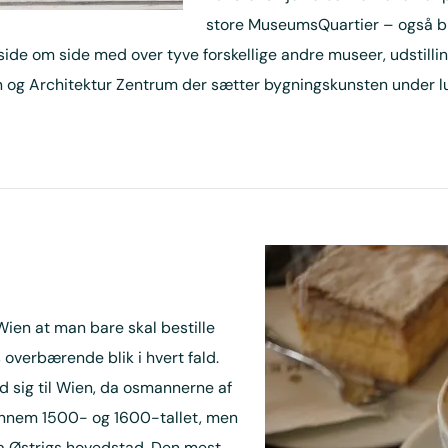
store MuseumsQuartier – også bl
ide om side med over tyve forskellige andre museer, udstilli
en og Architektur Zentrum der sætter bygningskunsten under l
 Wien at man bare skal bestille
 overbærende blik i hvert fald.
 sig til Wien, da osmannerne af
ennem 1500- og 1600-tallet, men
a Østrigs hovedstad. Den mest