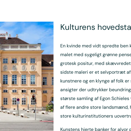
Kulturens hovedst
En kvinde med vidt spredte ben k
malet med sygeligt grønne pense
grotesk positur, med skævvredet 
sidste maleri er et selvportræt 
kunstnere og en klynge af folk e
ansigter der udtrykker beundrin
største samling af Egon Schieles 
af flere andre store landsmænd, 
store kulturinstitutioners uovert
Kunstens hjerte banker for alvo