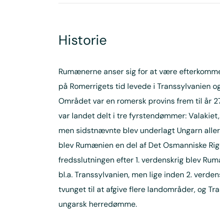
Historie
Rumænerne anser sig for at være efterkommer
på Romerrigets tid levede i Transsylvanien og
Området var en romersk provins frem til år 2
var landet delt i tre fyrstendømmer: Valakiet
men sidstnævnte blev underlagt Ungarn allere
blev Rumænien en del af Det Osmanniske Rige 
fredsslutningen efter 1. verdenskrig blev Ru
bl.a. Transsylvanien, men lige inden 2. verde
tvunget til at afgive flere landområder, og T
ungarsk herredømme.