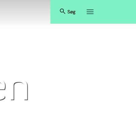
Søg
en