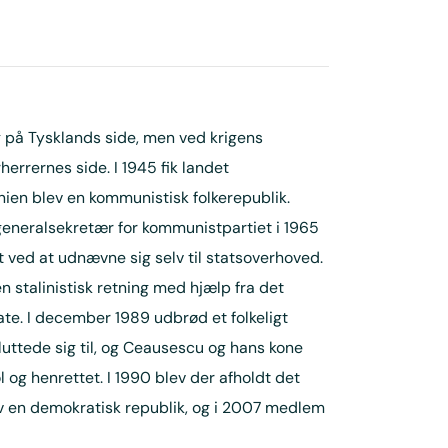
g på Tysklands side, men ved krigens
herrernes side. I 1945 fik landet
ien blev en kommunistisk folkerepublik.
neralsekretær for kommunistpartiet i 1965
 ved at udnævne sig selv til statsoverhoved.
en stalinistisk retning med hjælp fra det
ate. I december 1989 udbrød et folkeligt
uttede sig til, og Ceausescu og hans kone
 og henrettet. I 1990 blev der afholdt det
ev en demokratisk republik, og i 2007 medlem