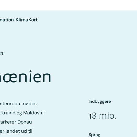
nation
Klima
Kort
en
umænien
Indbyggere
Østeuropa mødes,
Ukraine og Moldova i
18 mio.
 markerer Donau
r landet ud til
Sprog