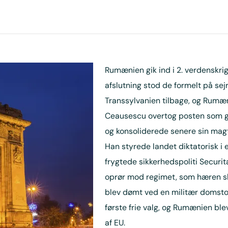
Rumænien gik ind i 2. verdenskri
afslutning stod de formelt på sejr
Transsylvanien tilbage, og Rumæn
Ceausescu overtog posten som ge
og konsoliderede senere sin magt
Han styrede landet diktatorisk i 
frygtede sikkerhedspoliti Securit
oprør mod regimet, som hæren sl
blev dømt ved en militær domstol
første frie valg, og Rumænien bl
af EU.