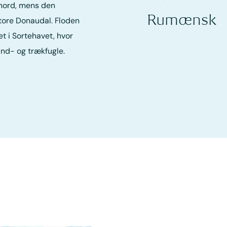
 nord, mens den
Rumænsk
store Donaudal. Floden
 i Sortehavet, hvor
and- og trækfugle.