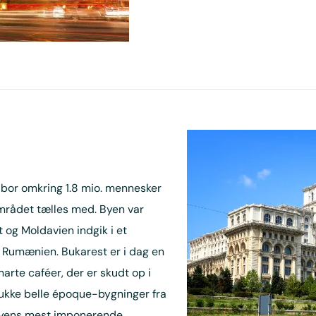
bor omkring 1.8 mio. mennesker
området tælles med. Byen var
t og Moldavien indgik i et
et Rumænien. Bukarest er i dag en
te caféer, der er skudt op i
ukke belle époque-bygninger fra
f byens mest imponerende