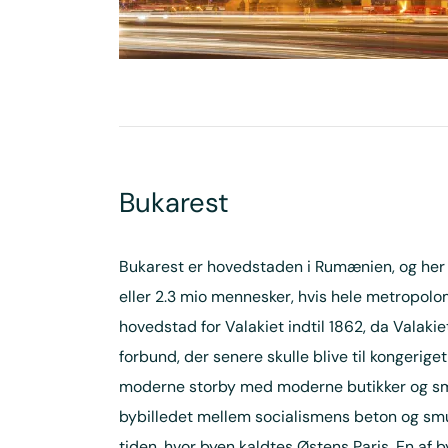
Bukarest
Bukarest er hovedstaden i Rumænien, og her 
eller 2.3 mio mennesker, hvis hele metropol
hovedstad for Valakiet indtil 1862, da Valakie
forbund, der senere skulle blive til kongerig
moderne storby med moderne butikker og smar
bybilledet mellem socialismens beton og sm
tiden, hvor byen kaldtes Østens Paris. En a