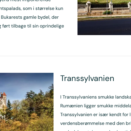
tspalads, som i størrelse kun
 Bukarests gamle bydel, der
ørt tilbage til sin oprindelige
Transsyl­vanien
I Transsylvaniens smukke landsk
Rumænien ligger smukke middelal
Transsylvanien er især kendt for
verdensberømmelse med den briti