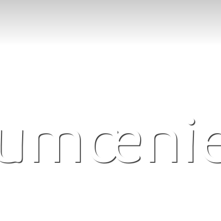
umæni