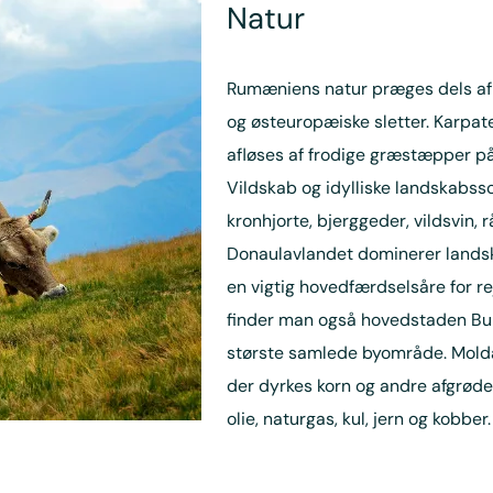
Natur
Rumæniens natur præges dels af
og østeuropæiske sletter. Karpa
afløses af frodige græstæpper p
Vildskab og idylliske landskabssce
kronhjorte, bjerggeder, vildsvin, 
Donaulavlandet dominerer lands
en vigtig hovedfærdselsåre for re
finder man også hovedstaden Bu
største samlede byområde. Molda
der dyrkes korn og andre afgrø
olie, naturgas, kul, jern og kobber.