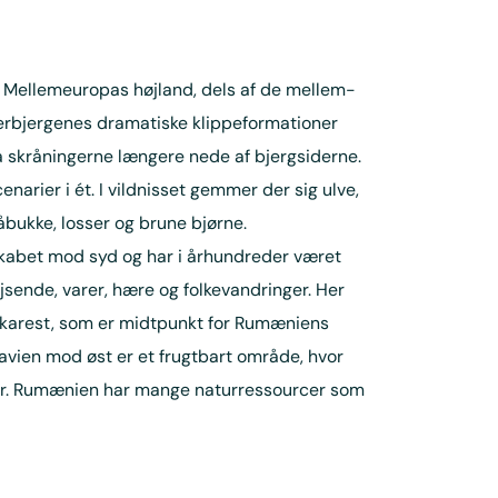
 Mellemeuropas højland, dels af de mellem-
terbjergenes dramatiske klippeformationer
å skråningerne længere nede af bjergsiderne.
narier i ét. I vildnisset gemmer der sig ulve,
råbukke, losser og brune bjørne.
kabet mod syd og har i århundreder været
jsende, varer, hære og folkevandringer. Her
karest, som er midtpunkt for Rumæniens
vien mod øst er et frugtbart område, hvor
der. Rumænien har mange naturressourcer som