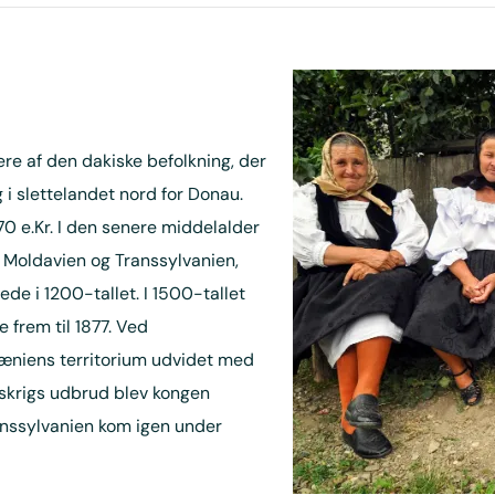
e af den dakiske befolkning, der
 i slettelandet nord for Donau.
70 e.Kr. I den senere middelalder
, Moldavien og Transsylvanien,
de i 1200-tallet. I 1500-tallet
frem til 1877. Ved
mæniens territorium udvidet med
nskrigs udbrud blev kongen
ranssylvanien kom igen under