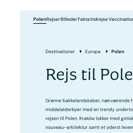
Polen
Rejser
Billeder
Fakta
Indrejse
Vaccinatio
Destinationer
Europa
Polen
Rejs til Pol
Grønne bakkelandskaber, nærværende hi
middelalderbyer med en trendy undert
rejsen til Polen. Kraków lokker med gotis
nouveau-arkitektur samt et yderst levend