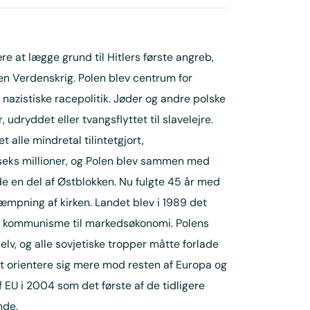
re at lægge grund til Hitlers første angreb,
n Verdenskrig. Polen blev centrum for
azistiske racepolitik. Jøder og andre polske
 udryddet eller tvangsflyttet til slavelejre.
t alle mindretal tilintetgjort,
 seks millioner, og Polen blev sammen med
 en del af Østblokken. Nu fulgte 45 år med
æmpning af kirken. Landet blev i 1989 det
 fra kommunisme til markedsøkonomi. Polens
elv, og alle sovjetiske tropper måtte forlade
at orientere sig mere mod resten af Europa og
 EU i 2004 som det første af de tidligere
nde.