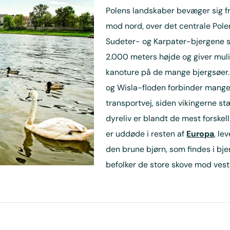
Polens landskaber bevæger sig f
mod nord, over det centrale Pole
Sudeter- og Karpater-bjergene s
2.000 meters højde og giver muli
kanoture på de mange bjergsøer.
og Wisla-floden forbinder mange
transportvej, siden vikingerne s
dyreliv er blandt de mest forskel
er uddøde i resten af
Europa
, le
den brune bjørn, som findes i bjer
befolker de store skove mod vest