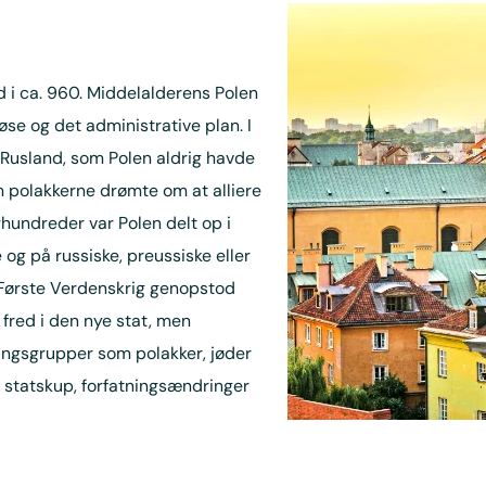
nd i ca. 960. Middelalderens Polen
øse og det administrative plan. I
Rusland, som Polen aldrig havde
 polakkerne drømte om at alliere
undreder var Polen delt op i
 og på russiske, preussiske eller
f Første Verdenskrig genopstod
 fred i den nye stat, men
ingsgrupper som polakker, jøder
e statskup, forfatningsændringer