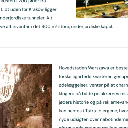
næsten 1.200 jøder fra
Lidt uden for Kraków ligger
derjordiske tunneler. Alt
ve alt inventar i det 900 m² store, underjordiske kapel.
Hovedstaden Warszawa er bestem
forskelligartede kvarterer, geno
ødelæggelser, venter på at charm
klogere på både polakkernes mis
jøders historie og på reklameva
kan hentes i Tatra-bjergene, hvo
nyde udsigten over nabotinderne,
afprøve stisystemet mellem enge