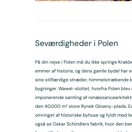
Seværdig­heder i Polen
På din rejse i Polen må du ikke springe Krak
emmer af historie, og dens gamle bydel har 
sine stilfærdige stræder, himmelstræbende 
bygninger. Wawel-slottet, hvorfra Polen blev 
imponerende samling af renæssancearkitektur
den 40.000 m² store Rynek Glowny-plads, Eur
omringet af historiske byhuse og fyldt med le
også se Oskar Schindlers fabrik, hvor den b