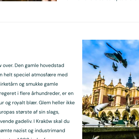
ów over. Den gamle hovedstad
en helt speciel atmosfære med
kirketårn og smukke gamle
regeret i flere århundreder, er en
 og royalt blær. Glem heller ikke
opas største af sin slags,
vende gadeliv. I Kraków skal du
erømte nazist og industrimand