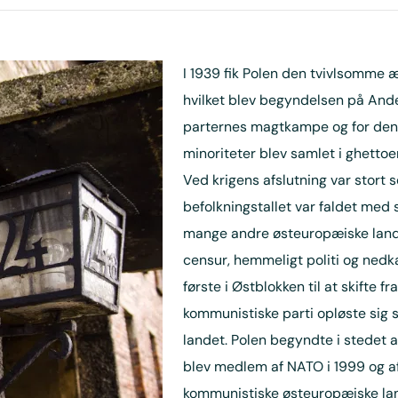
I 1939 fik Polen den tvivlsomme æ
hvilket blev begyndelsen på Ande
parternes magtkampe og for den n
minoriteter blev samlet i ghettoer,
Ved krigens afslutning var stort se
befolkningstallet var faldet med
mange andre østeuropæiske lande
censur, hemmeligt politi og nedk
første i Østblokken til at skifte
kommunistiske parti opløste sig s
landet. Polen begyndte i stedet 
blev medlem af NATO i 1999 og af
kommunistiske østeuropæiske la