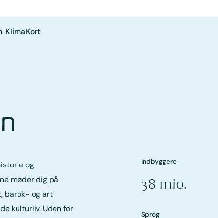
n
Klima
Kort
en
Indbyggere
storie og
one møder dig på
38 mio.
k, barok- og art
e kulturliv. Uden for
Sprog