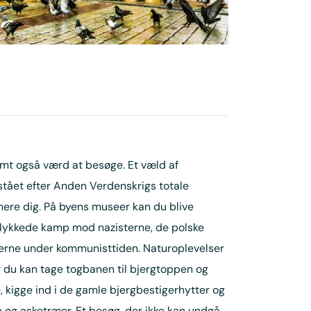
t også værd at besøge. Et væld af
pstået efter Anden Verdenskrigs totale
ere dig. På byens museer kan du blive
lykkede kamp mod nazisterne, de polske
nerne under kommunisttiden. Naturoplevelser
r du kan tage togbanen til bjergtoppen og
 kigge ind i de gamle bjergbestigerhytter og
 og asketræer. Et besøg, der ikke kan undgå