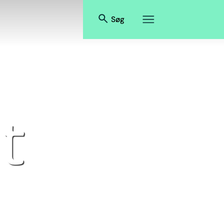
Søg
t