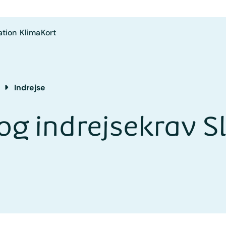
ation
Klima
Kort
Indrejse
og indrejsekrav S