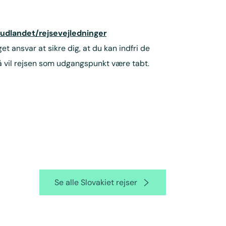
udlandet/rejsevejledninger
 ansvar at sikre dig, at du kan indfri de
 så vil rejsen som udgangspunkt være tabt.
Se alle Slovakiet rejser