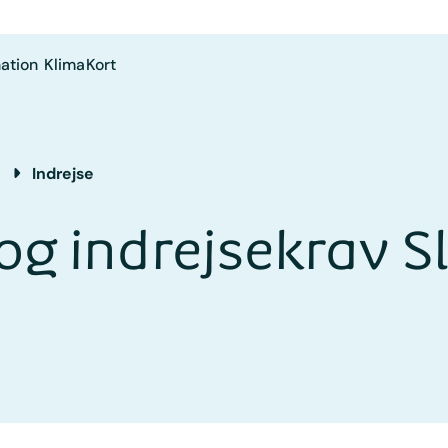
ation
Klima
Kort
Indrejse
og indrejsekrav S