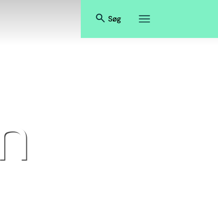
Søg
en