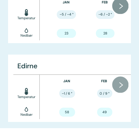
JAN
FEB
–5 / –4
°
–6 / –2
°
Temperatur
23
28
Nedbør
Edirne
JAN
FEB
–1 / 6
°
0 / 9
°
Temperatur
58
49
Nedbør