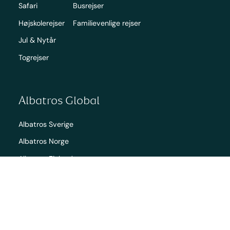
Safari
Busrejser
Højskolerejser
Familievenlige rejser
Jul & Nytår
Togrejser
Albatros Global
Albatros Sverige
Albatros Norge
Albatros Finland
Albatros Polen
Albatros International
Tribe by Albatros