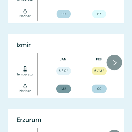
99
67
Nedbør
Izmir
JAN
FEB
6 / 12
°
6 / 13
°
Temperatur
132
99
Nedbør
Erzurum