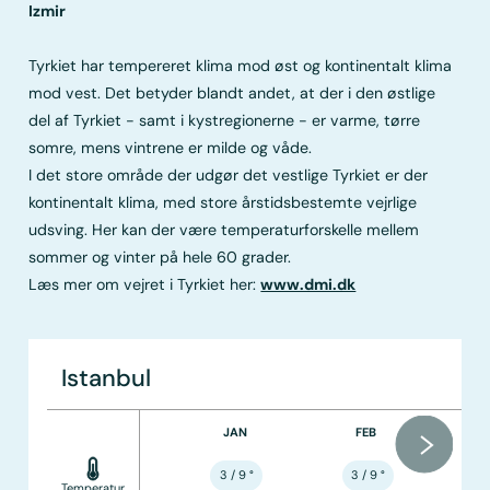
Izmir
Tyrkiet har tempereret klima mod øst og kontinentalt klima
mod vest. Det betyder blandt andet, at der i den østlige
del af Tyrkiet - samt i kystregionerne - er varme, tørre
somre, mens vintrene er milde og våde.
I det store område der udgør det vestlige Tyrkiet er der
kontinentalt klima, med store årstidsbestemte vejrlige
udsving. Her kan der være temperaturforskelle mellem
sommer og vinter på hele 60 grader.
Læs mer om vejret i Tyrkiet her:
www.dmi.dk
Istanbul
JAN
FEB
3 / 9
°
3 / 9
°
Temperatur