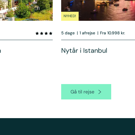
NYHED!
5 dage
|
1 afrejse
|
Fra 10.998 kr.
n
Nytår i Istanbul
Gå til rejse