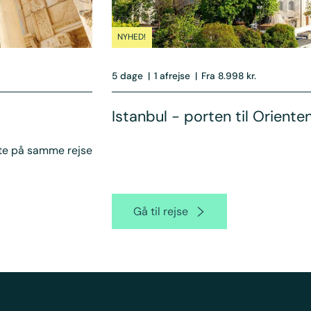
NYHED!
5 dage
|
1 afrejse
|
Fra 8.998 kr.
Istanbul - porten til Oriente
te på samme rejse
Gå til rejse