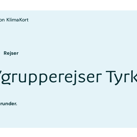
on
Klima
Kort
Rejser
grupperejser Tyrk
erunder.