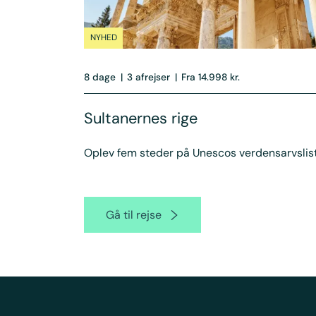
NYHED
8 dage
|
3 afrejser
|
Fra 14.998 kr.
Sultanernes rige
Oplev fem steder på Unescos verdensarvslis
Gå til rejse