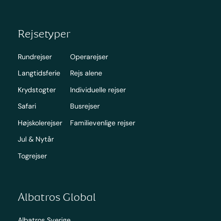
Rejsetyper
Rundrejser
Operarejser
Langtidsferie
Rejs alene
Krydstogter
Individuelle rejser
Safari
Busrejser
Højskolerejser
Familievenlige rejser
Jul & Nytår
Togrejser
Albatros Global
Albatros Sverige