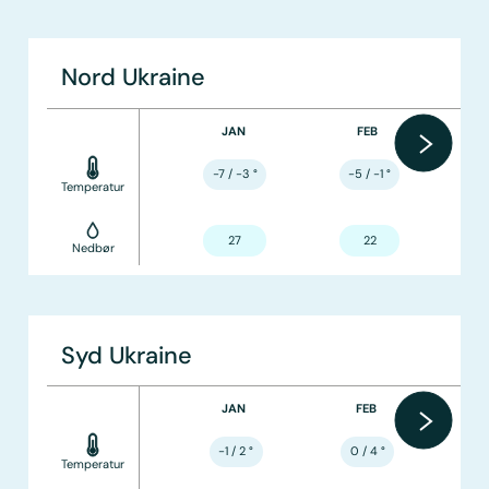
Nord Ukraine
JAN
FEB
-7 / -3
°
-5 / -1
°
Temperatur
27
22
Nedbør
Syd Ukraine
JAN
FEB
-1 / 2
°
0 / 4
°
Temperatur