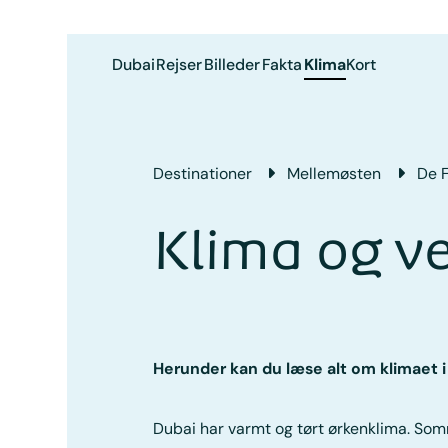
Dubai
Rejser
Billeder
Fakta
Klima
Kort
Destinationer
Mellemøsten
De 
Klima og ve
Herunder kan du læse alt om klimaet 
Dubai har varmt og tørt ørkenklima. So