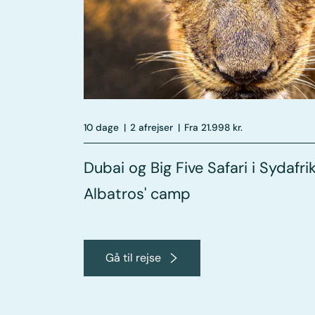
10 dage
|
2 afrejser
|
Fra 21.998 kr.
Dubai og Big Five Safari i Sydafri
Albatros' camp
Gå til rejse