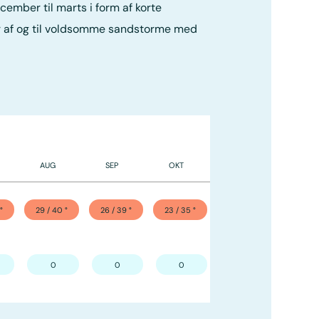
cember til marts i form af korte
er af og til voldsomme sandstorme med
AUG
SEP
OKT
NOV
DEC
°
29 / 40
°
26 / 39
°
23 / 35
°
18 / 31
°
15 / 26
°
0
0
0
2
14