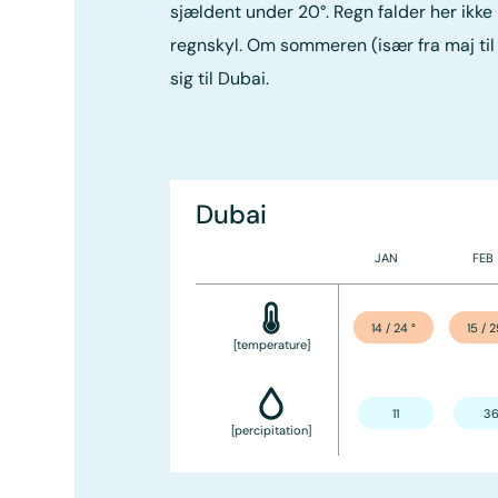
sjældent under 20°. Regn falder her ikke 
regnskyl. Om sommeren (især fra maj til
sig til Dubai.
Dubai
JAN
FEB
14 / 24
°
15 / 
[temperature]
11
3
[percipitation]