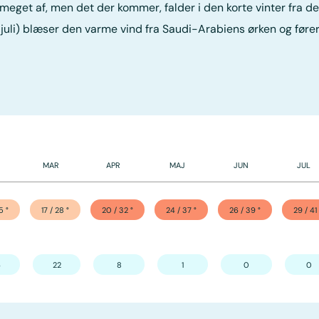
meget af, men det der kommer, falder i den korte vinter fra de
 juli) blæser den varme vind fra Saudi-Arabiens ørken og før
MAR
APR
MAJ
JUN
JUL
25
°
17 / 28
°
20 / 32
°
24 / 37
°
26 / 39
°
29 / 41
6
22
8
1
0
0