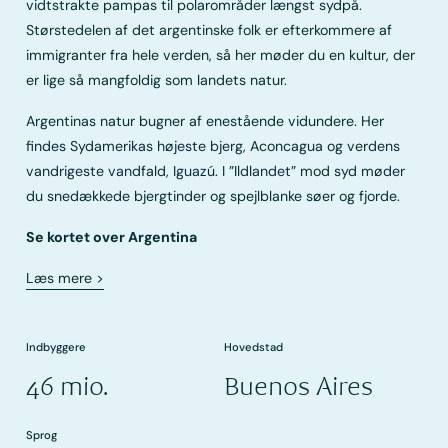
vidtstrakte pampas til polarområder længst sydpå.
Størstedelen af det argentinske folk er efterkommere af
immigranter fra hele verden, så her møder du en kultur, der
er lige så mangfoldig som landets natur.
Argentinas natur bugner af enestående vidundere. Her
findes Sydamerikas højeste bjerg, Aconcagua og verdens
vandrigeste vandfald, Iguazú. I ”Ildlandet” mod syd møder
du snedækkede bjergtinder og spejlblanke søer og fjorde.
Se kortet over Argentina
Læs mere
>
Indbyggere
Hovedstad
46 mio.
Buenos Aires
Sprog