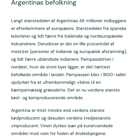
Argentinas befolkning
Langt størstedelen af Argentinas 46 millioner indbyggere
er efterkommere af europæere. Størstedelen fra spanske
kolonister og lidt færre fra italienske og nordeuropæiske
indvandrere. Derudover er der en lille procentdel af
mestizer (personer af indiansk og europæisk afstamning),
og lidt færre ublandede indianere. Pampassletten i
nordøst, hvor de store byer ligger, er det tættest
befolkede område i landet. Pampassen blev i 1800-tallet
opdyrket fra et ufremkommeligt vildnis til en
kæmpemæssig græsslette. Det er nu verdens største
kød- og kornproducerende område.
Argentina er intet mindre end verdens største
kødproducent og desuden verdens tredjestørste
vinproducent. Vinen dyrkes især på kunstvandede
områder mod vest for foden af Andesbjergene.