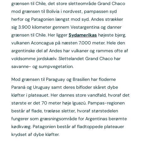
grænsen til Chile, det store sletteområde Grand Chaco
mod grænsen til Bolivia i nordvest, pampassen syd
herfor og Patagonien længst mod syd. Andes strækker
sig 3.900 kilometer gennem Vestargentina og danner
grænsen til Chile. Her ligger
Sydamerikas
højeste bjerg,
vulkanen Aconcagua på næsten 7.000 meter. Hele den
argentinske del af Andes har vulkaner og rammes ofte af
voldsomme jordskælv. Slettelandet Grand Chaco har
savanne- og sumpvegetation.
Mod grænsen til Paraguay og Brasilien har floderne
Paraná og Uruguay samt deres bifloder skåret dybe
kløfter i plateauet. Her dannes store vandfald, hvoraf det
største er det 70 meter høje Iguazú. Pampas-regionen
består af flade, træløse sletter, hvoraf størstedelen
fungerer som græsningsområde for Argentinas berømte
kødkvæg. Patagonien består af fladtoppede plateauer
krydset af dybe kløfter.