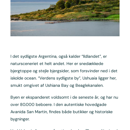
I det sydligste Argentina, også kalder “Ildlandet”, er
natursceneriet et helt andet. Her er snedækkede
bjergtoppe og stejle bjergsider, som forsvinder ned i det
iskolde ocean. “Verdens sydligste by”, Ushuaia ligger her,
smukt omgivet af Ushiana Bay og Beaglekanalen.
Byen er ekspanderet voldsomt i de seneste år, og har nu
over 80.000 beboere. I den autentiske hovedgade
Avanida San Martin, findes både butikker og historiske
bygninger.