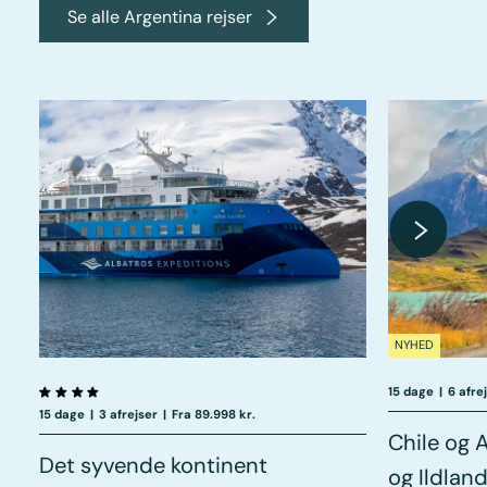
Se alle Argentina rejser
NYHED
15 dage
|
6 afre
15 dage
|
3 afrejser
|
Fra 89.998 kr.
Chile og 
Det syvende kontinent
og Ildlan