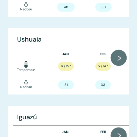
48
38
Nedbør
Ushuaia
JAN
FEB
6 / 15
°
5 / 14
°
Temperatur
31
33
Nedbør
Iguazú
JAN
FEB