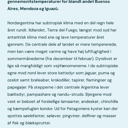
gennemsnitstemperaturer for blandt andet Buenos
Aires, Mendoza og Iguazú.
Nordargentina har subtropisk klima med en del regn hele
året rundt. Ildlandet, Tierra del Fuego, længst mod syd har
antarktisk klima med sne og lave temperaturer året
igennem. De centrale dele af landet er mere tempererede,
men kan være meget varme og have høj luftfugtighed i
sommermånederne (fra december til februar). Dyrelivet er
lige så mangfoldigt som vejrfænomenerne. I de subtropiske
egne mod nord lever store kattedyr som jaguar, puma og
ozelot samt brøleaber, krokodiller, tapirer, flamingoer og
papegøjer. På stepperne i det centrale Argentina lever
bæltedyr, pampashare og nandu-struds. Bjergene mod
vest er beboet af forskellige lamaarter, andeskat, chinchilla
og kæmpefuglen kondor. Ud for Patagoniens kyster kan der
spottes søelefanter, søløver, pingviner, delfiner og masser
af fisk og blæksprutter.