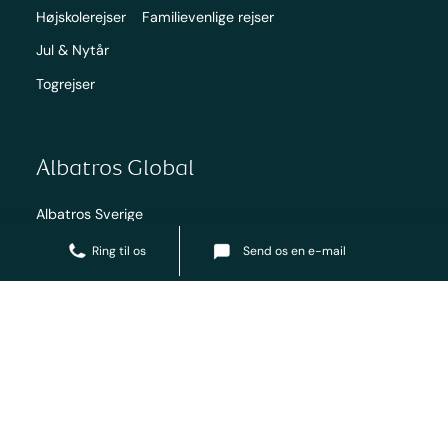
Højskolerejser
Familievenlige rejser
Jul & Nytår
Togrejser
Albatros Global
Albatros Sverige
Albatros Norge
Send os en e-mail
Ring til os
Albatros Finland
Albatros Polen
Albatros International
Tribe by Albatros