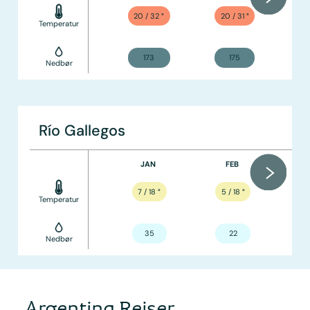
20 / 32
°
20 / 31
°
Temperatur
173
175
Nedbør
Río Gallegos
JAN
FEB
7 / 18
°
5 / 18
°
Temperatur
35
22
Nedbør
Argentina Rejser