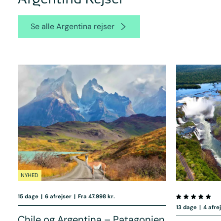
Se alle Argentina rejser
NYHED
15 dage
|
6 afrejser
|
Fra 47.998 kr.
13 dage
|
4 afre
Chile og Argentina – Patagonien