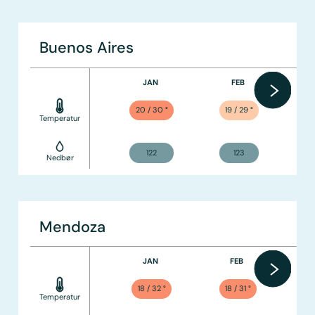
Buenos Aires
JAN
FEB
20 / 30
°
19 / 29
°
Temperatur
122
123
Nedbør
Mendoza
JAN
FEB
18 / 32
°
18 / 31
°
Temperatur