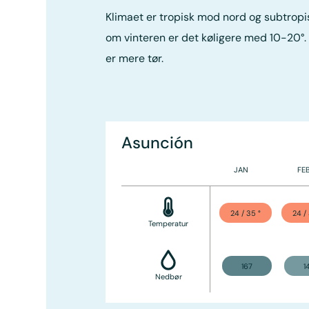
Klimaet er tropisk mod nord og subtropi
om vinteren er det køligere med 10-20°. 
er mere tør.
Asunción
JAN
FE
24 / 35
°
24 /
Temperatur
167
1
Nedbør