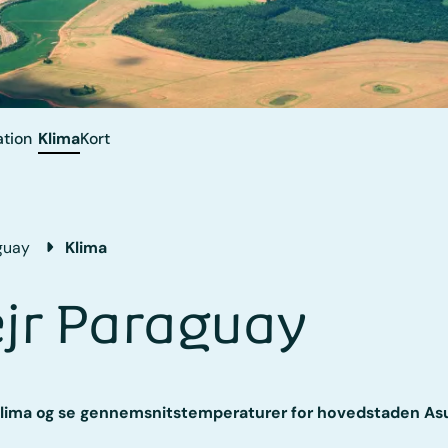
tion
Klima
Kort
guay
Klima
ejr Paraguay
lima og se gennemsnitstemperaturer for hovedstaden As