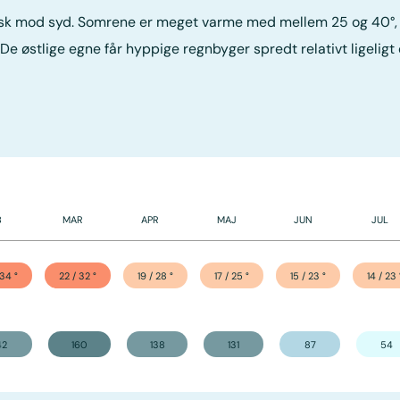
sk mod syd. Somrene er meget varme med mellem 25 og 40°, alt
De østlige egne får hyppige regnbyger spredt relativt ligeligt
B
MAR
APR
MAJ
JUN
JUL
 34
°
22 / 32
°
19 / 28
°
17 / 25
°
15 / 23
°
14 / 23
42
160
138
131
87
54