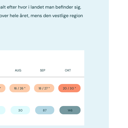
 efter hvor i landet man befinder sig,
 over hele året, mens den vestlige region
AUG
SEP
OKT
NOV
DEC
°
16 / 26
°
18 / 27
°
20 / 30
°
22 / 32
°
23 / 34
°
30
87
146
128
122