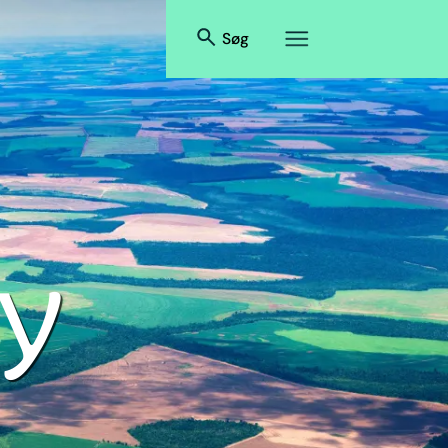
Søg
y