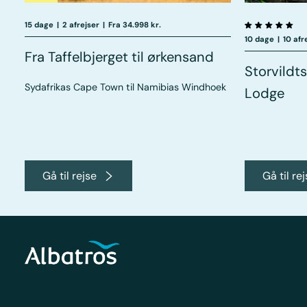
15 dage
|
2 afrejser
|
Fra 34.998 kr.
10 dage
|
10 afr
Fra Taffelbjerget til ørkensand
Storvildt
Sydafrikas Cape Town til Namibias Windhoek
Lodge
Gå til rejse
Gå til re