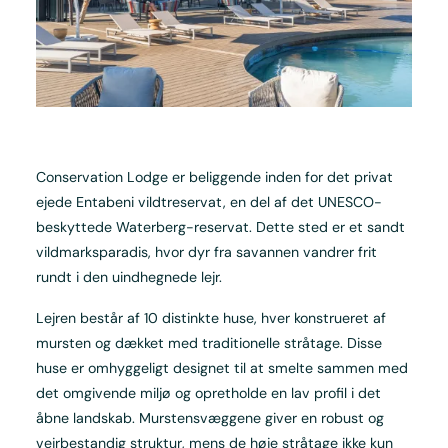
Conservation Lodge er beliggende inden for det privat
ejede Entabeni vildtreservat, en del af det UNESCO-
beskyttede Waterberg-reservat. Dette sted er et sandt
vildmarksparadis, hvor dyr fra savannen vandrer frit
rundt i den uindhegnede lejr.
Lejren består af 10 distinkte huse, hver konstrueret af
mursten og dækket med traditionelle stråtage. Disse
huse er omhyggeligt designet til at smelte sammen med
det omgivende miljø og opretholde en lav profil i det
åbne landskab. Murstensvæggene giver en robust og
vejrbestandig struktur, mens de høje stråtage ikke kun