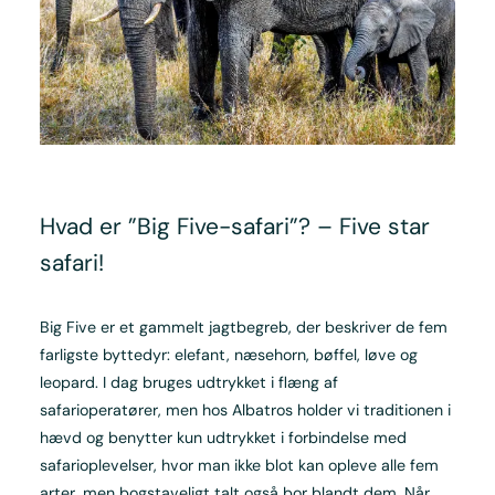
Hvad er ”Big Five-safari”? – Five star
safari!
Big Five er et gammelt jagtbegreb, der beskriver de fem
farligste byttedyr: elefant, næsehorn, bøffel, løve og
leopard. I dag bruges udtrykket i flæng af
safarioperatører, men hos Albatros holder vi traditionen i
hævd og benytter kun udtrykket i forbindelse med
safarioplevelser, hvor man ikke blot kan opleve alle fem
arter, men bogstaveligt talt også bor blandt dem. Når