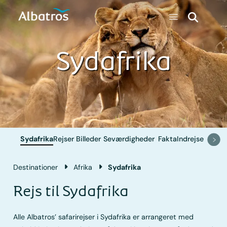
Sydafrika
Sydafrika
Rejser
Billeder
Seværdigheder
Fakta
Indrejse
Destinationer
Afrika
Sydafrika
Rejs til Sydafrika
Alle Albatros’ safarirejser i Sydafrika er arrangeret med