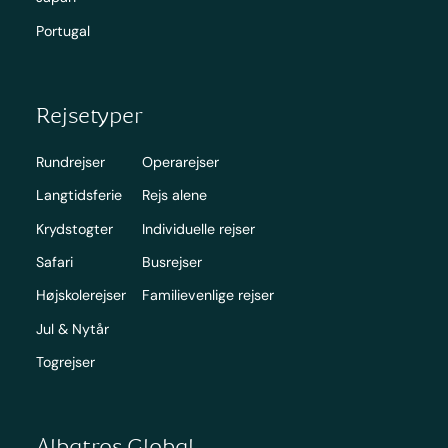
Portugal
Rejsetyper
Rundrejser
Operarejser
Langtidsferie
Rejs alene
Krydstogter
Individuelle rejser
Safari
Busrejser
Højskolerejser
Familievenlige rejser
Jul & Nytår
Togrejser
Albatros Global