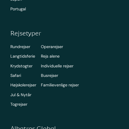
Portugal
Rejsetyper
Rundrejser
Operarejser
Langtidsferie
Rejs alene
Krydstogter
Individuelle rejser
Safari
Busrejser
Højskolerejser
Familievenlige rejser
Jul & Nytår
Togrejser
Albatros Global